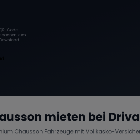
QR-Code
scannen zum
Download
ausson
mieten bei Driva
mium
Chausson
Fahrzeuge mit Vollkasko-Versiche