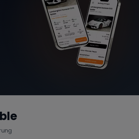
ble
rung