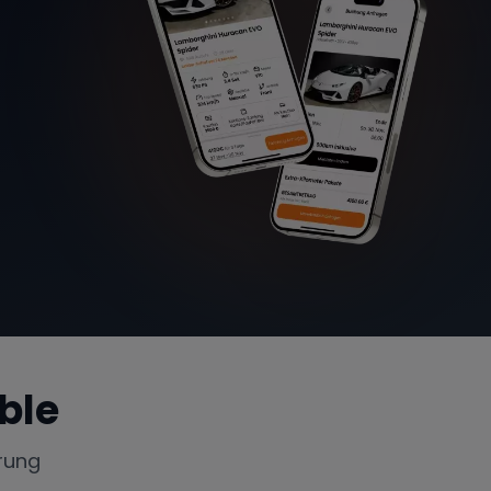
ble
rung