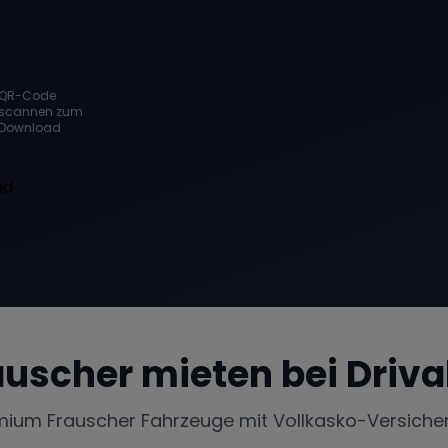
QR-Code
scannen zum
Download
auscher
mieten bei Driva
mium
Frauscher
Fahrzeuge mit Vollkasko-Versiche