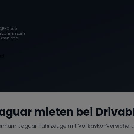
QR-Code
scannen zum
Download
aguar
mieten bei Drivab
emium
Jaguar
Fahrzeuge mit Vollkasko-Versicher