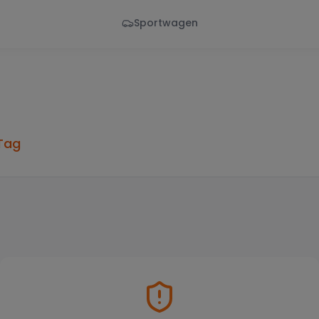
Sportwagen
Von - Bis
Marke
en
Wann
Alle Marken
Tag