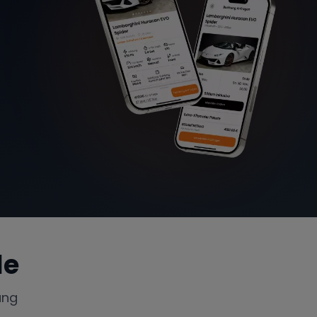
le
ung