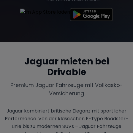
Tesla
Chevrolet
Dodge
Jaguar
mieten bei
Bentley
Rolls Royce
Aston Martin
Drivable
Premium
Jaguar
Fahrzeuge mit Vollkasko-
Bugatti
Lotus
Maserati
Versicherung
Jaguar kombiniert britische Eleganz mit sportlicher
Performance. Von der klassischen F-Type Roadster-
Range Rover
Corvette
Linie bis zu modernen SUVs – Jaguar Fahrzeuge