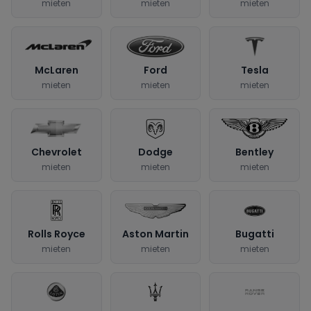
mieten
mieten
mieten
McLaren
Ford
Tesla
mieten
mieten
mieten
Chevrolet
Dodge
Bentley
mieten
mieten
mieten
Rolls Royce
Aston Martin
Bugatti
mieten
mieten
mieten