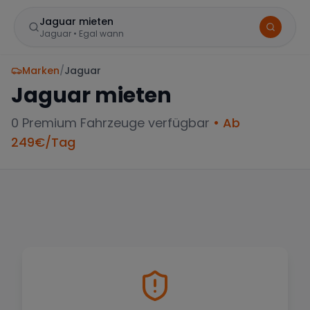
Jaguar mieten
Jaguar
•
Egal wann
Marken
/
Jaguar
Jaguar
mieten
0
Premium Fahrzeuge verfügbar
• Ab
249
€/Tag
BELIEBTE STANDORTE
Frankfurt
Sportwagen in der Mainmetropole
München
Große Auswahl an Luxusautos
Berlin