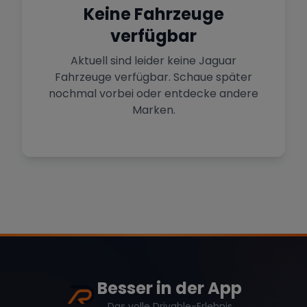
Sportwagen in der Hauptstadt
Keine Fahrzeuge
verfügbar
Mehr Standorte anzeigen
Hamburg
Premium-Fahrzeuge im Norden
Aktuell sind leider keine
Jaguar
Fahrzeuge verfügbar. Schaue später
nochmal vorbei oder entdecke andere
Stuttgart
Marke
Zurücksetzen (
1
)
Heimat von Porsche & Mercedes
Marken.
Düsseldorf
Sportwagen am Rhein
Mercedes
BMW
Audi
Köln
Mietwagen im Rheinland
Porsche
Lamborghini
Ferrari
Wann
Zeitraum wählen
Besser in der App
Das volle Drivable-Erlebnis
McLaren
Ford
Jaguar