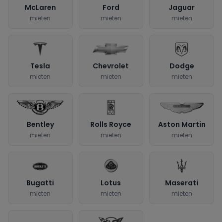
McLaren
Ford
Jaguar
mieten
mieten
mieten
Tesla
Chevrolet
Dodge
mieten
mieten
mieten
Bentley
Rolls Royce
Aston Martin
mieten
mieten
mieten
Bugatti
Lotus
Maserati
mieten
mieten
mieten