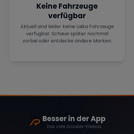
Sportwagen in der Hauptstadt
Keine Fahrzeuge
verfügbar
Mehr Standorte anzeigen
Hamburg
Premium-Fahrzeuge im Norden
Aktuell sind leider keine
Laika
Fahrzeuge
verfügbar. Schaue später nochmal
vorbei oder entdecke andere Marken.
Stuttgart
Marke
Heimat von Porsche & Mercedes
Düsseldorf
Sportwagen am Rhein
Mercedes
BMW
Audi
Köln
Mietwagen im Rheinland
Porsche
Lamborghini
Ferrari
Wann
Besser in der App
Zeitraum wählen
Das volle Drivable-Erlebnis
McLaren
Ford
Jaguar