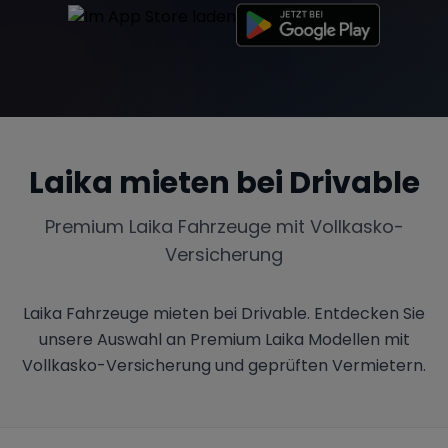
Tesla
Chevrolet
Dodge
Laika
mieten bei Drivable
Bentley
Rolls Royce
Aston Martin
Premium
Laika
Fahrzeuge mit Vollkasko-
Versicherung
Bugatti
Lotus
Maserati
Laika Fahrzeuge mieten bei Drivable. Entdecken Sie
unsere Auswahl an Premium Laika Modellen mit
Vollkasko-Versicherung und geprüften Vermietern.
Range Rover
Corvette