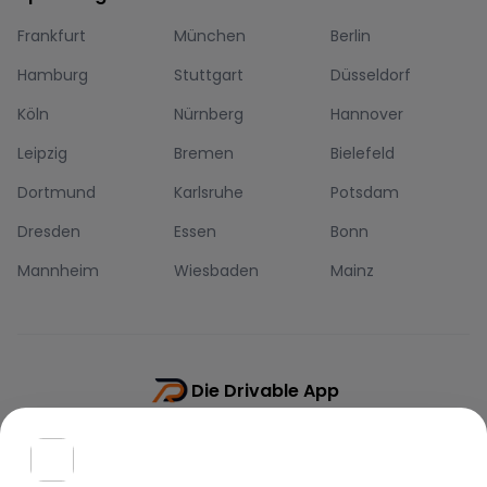
Frankfurt
München
Berlin
Hamburg
Stuttgart
Düsseldorf
Köln
Nürnberg
Hannover
Leipzig
Bremen
Bielefeld
Dortmund
Karlsruhe
Potsdam
Dresden
Essen
Bonn
Mannheim
Wiesbaden
Mainz
Die Drivable App
Push-Benachrichtigungen
Direkt-Chat
Schnellere Buchung