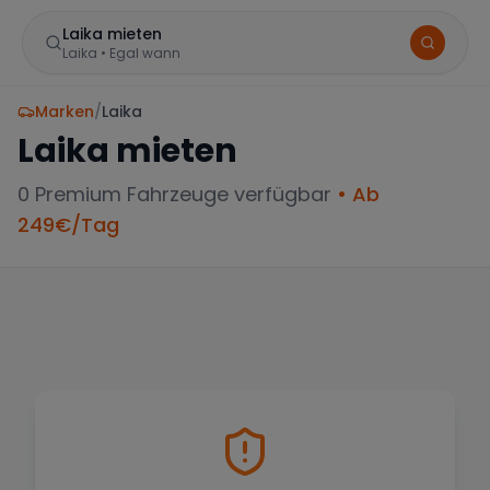
Laika mieten
Laika
•
Egal wann
Marken
/
Laika
Laika
mieten
0
Premium Fahrzeuge verfügbar
• Ab
249
€/Tag
BELIEBTE STANDORTE
Frankfurt
Sportwagen in der Mainmetropole
München
Große Auswahl an Luxusautos
Berlin