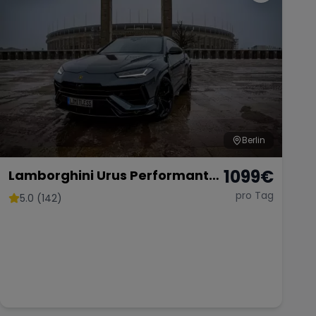
Berlin
1099
€
Lamborghini Urus Performante
mieten Lambo SUV Sportwagen
pro Tag
5.0 (142)
Hochzeitsauto Exot