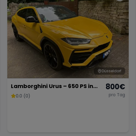
Düsseldorf
800
€
Lamborghini Urus – 650 PS in
strahlendem Gelb
pro Tag
0.0 (0)