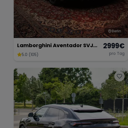
Berlin
2999
€
Lamborghini Aventador SVJ
Coupé 01 di 900 Mieten
pro Tag
5.0 (105)
Sportwagen Mieten Berlin