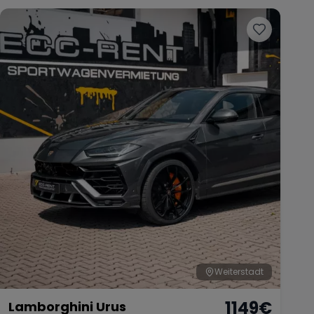
Weiterstadt
1149
€
Lamborghini Urus