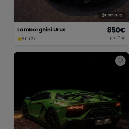
Hamburg
850
€
Lamborghini Urus
pro Tag
5.0 (2)