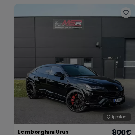
Lippstadt
800
€
Lamborghini Urus