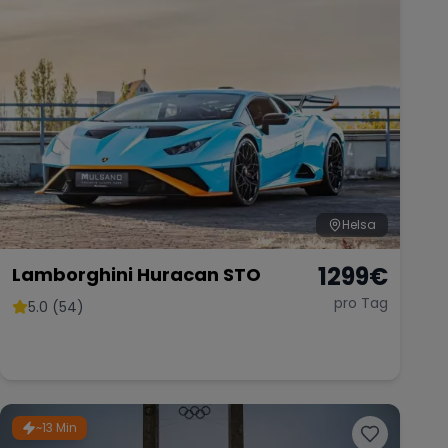
Helsa
1299
€
Lamborghini Huracan STO
pro Tag
5.0 (54)
~13 Min