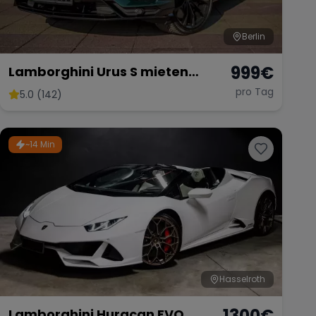
Berlin
999
€
Lamborghini Urus S mieten
Lambo SUV Sportwagen
pro Tag
5.0 (142)
Hochzeitsauto Exot
~14 Min
Hasselroth
1300
€
Lamborghini Huracan EVO