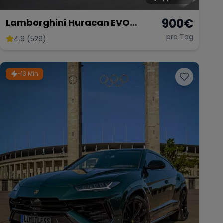
900
€
Lamborghini Huracan EVO
Spyder non OPF
pro Tag
4.9 (529)
~13 Min