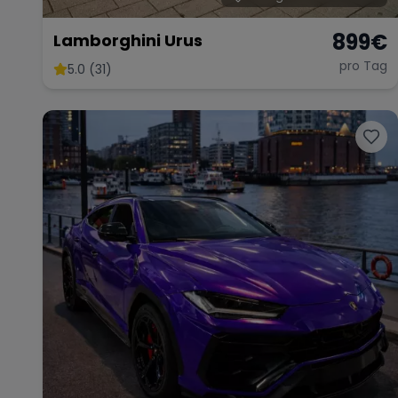
899
€
Lamborghini Urus
pro Tag
5.0 (31)