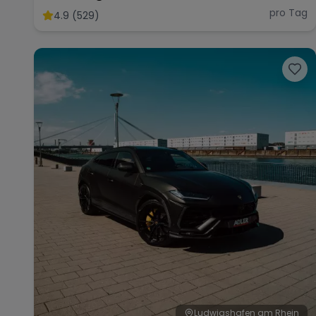
pro Tag
4.9 (529)
Ludwigshafen am Rhein