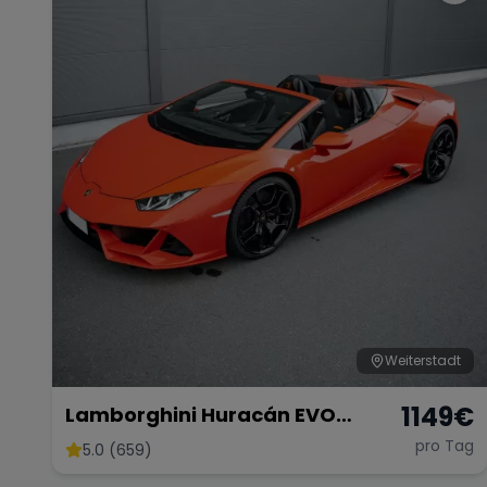
Weiterstadt
1149
€
Lamborghini Huracán EVO
Spyder
pro Tag
5.0 (659)