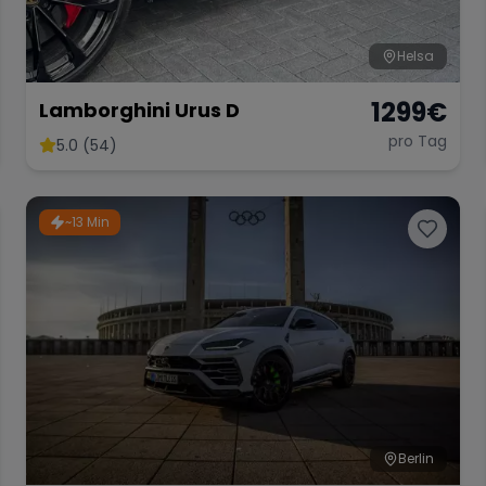
Helsa
1299
€
Lamborghini Urus D
pro Tag
5.0 (54)
~13 Min
Berlin