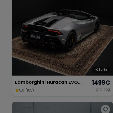
Berlin
1499
€
Lamborghini Huracan EVO
Spyder Mieten Sportwagen
pro Tag
5.0 (105)
Mieten Berlin