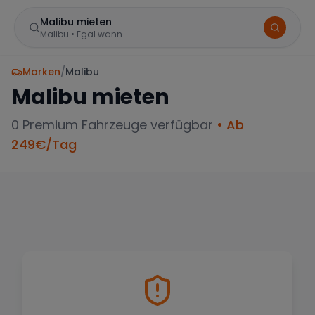
Malibu mieten
Malibu
•
Egal wann
Marken
/
Malibu
Malibu
mieten
0
Premium Fahrzeuge verfügbar
• Ab
249
€/Tag
BELIEBTE STANDORTE
Frankfurt
Sportwagen in der Mainmetropole
München
Große Auswahl an Luxusautos
Berlin