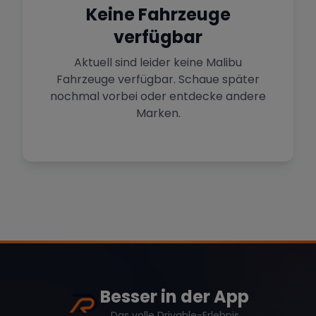
Sportwagen in der Hauptstadt
Keine Fahrzeuge
verfügbar
Mehr Standorte anzeigen
Hamburg
Premium-Fahrzeuge im Norden
Aktuell sind leider keine
Malibu
Fahrzeuge verfügbar. Schaue später
nochmal vorbei oder entdecke andere
Stuttgart
Marke
Heimat von Porsche & Mercedes
Marken.
Düsseldorf
Sportwagen am Rhein
Mercedes
BMW
Audi
Köln
Mietwagen im Rheinland
Porsche
Lamborghini
Ferrari
Wann
Zeitraum wählen
Besser in der App
Das volle Drivable-Erlebnis
McLaren
Ford
Jaguar