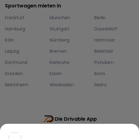
Sportwagen mieten in
Frankfurt
München
Berlin
Hamburg
Stuttgart
Düsseldorf
Köln
Nürnberg
Hannover
Leipzig
Bremen
Bielefeld
Dortmund
Karlsruhe
Potsdam
Dresden
Essen
Bonn
Mannheim
Wiesbaden
Mainz
Die Drivable App
Push-Benachrichtigungen
Direkt-Chat