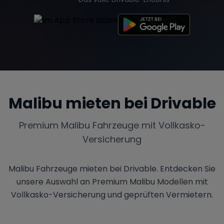
Tesla
Chevrolet
Dodge
Malibu
mieten bei Drivable
Bentley
Rolls Royce
Aston Martin
Premium
Malibu
Fahrzeuge mit Vollkasko-
Versicherung
Bugatti
Lotus
Maserati
Malibu Fahrzeuge mieten bei Drivable. Entdecken Sie
unsere Auswahl an Premium Malibu Modellen mit
Vollkasko-Versicherung und geprüften Vermietern.
Range Rover
Corvette