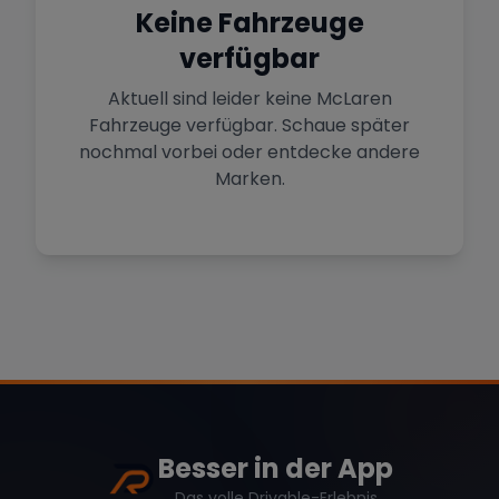
Sportwagen in der Hauptstadt
Keine Fahrzeuge
verfügbar
Mehr Standorte anzeigen
Hamburg
Premium-Fahrzeuge im Norden
Aktuell sind leider keine
McLaren
Fahrzeuge verfügbar. Schaue später
nochmal vorbei oder entdecke andere
Stuttgart
Marke
Zurücksetzen (
1
)
Heimat von Porsche & Mercedes
Marken.
Düsseldorf
Sportwagen am Rhein
Mercedes
BMW
Audi
Köln
Mietwagen im Rheinland
Porsche
Lamborghini
Ferrari
Wann
Zeitraum wählen
Besser in der App
Das volle Drivable-Erlebnis
McLaren
Ford
Jaguar