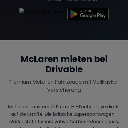
Tesla
Chevrolet
Dodge
McLaren
mieten bei
Bentley
Rolls Royce
Aston Martin
Drivable
Premium
McLaren
Fahrzeuge mit Vollkasko-
Bugatti
Lotus
Maserati
Versicherung
McLaren transferiert Formel-1-Technologie direkt
auf die Straße. Die britische Supersportwagen-
Range Rover
Corvette
Marke steht für innovative Carbon-Monocoques,