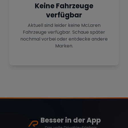
Sportwagen in der Hauptstadt
Keine Fahrzeuge
verfügbar
Mehr Standorte anzeigen
Hamburg
Premium-Fahrzeuge im Norden
Aktuell sind leider keine
McLaren
Fahrzeuge verfügbar. Schaue später
nochmal vorbei oder entdecke andere
Stuttgart
Marke
Zurücksetzen (
1
)
Heimat von Porsche & Mercedes
Marken.
Düsseldorf
Sportwagen am Rhein
Mercedes
BMW
Audi
Köln
Mietwagen im Rheinland
Porsche
Lamborghini
Ferrari
Wann
Zeitraum wählen
Besser in der App
Das volle Drivable-Erlebnis
McLaren
Ford
Jaguar