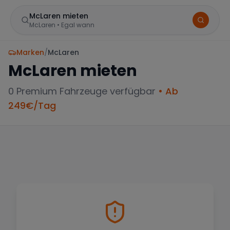
McLaren mieten
McLaren
•
Egal wann
Marken
/
McLaren
McLaren
mieten
0
Premium Fahrzeuge verfügbar
• Ab
249
€/Tag
BELIEBTE STANDORTE
Frankfurt
Sportwagen in der Mainmetropole
München
Große Auswahl an Luxusautos
Berlin