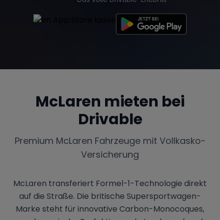
Tesla
Chevrolet
Dodge
McLaren
mieten bei
Bentley
Rolls Royce
Aston Martin
Drivable
Premium
McLaren
Fahrzeuge mit Vollkasko-
Bugatti
Lotus
Maserati
Versicherung
McLaren transferiert Formel-1-Technologie direkt
auf die Straße. Die britische Supersportwagen-
Range Rover
Corvette
Marke steht für innovative Carbon-Monocoques,