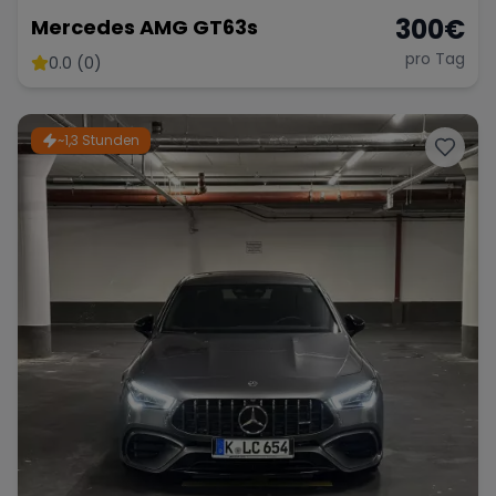
300
€
Mercedes AMG GT63s
pro Tag
0.0 (0)
~1,3 Stunden