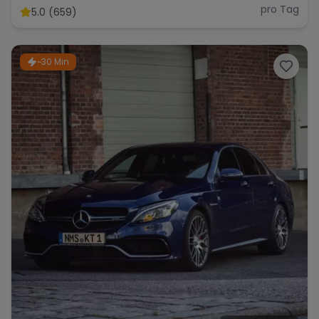
Roadster
pro Tag
5.0 (659)
~30 Min