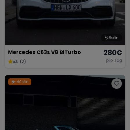
Berlin
280
€
Mercedes C63s V8 BiTurbo
pro Tag
5.0 (2)
~40 Min