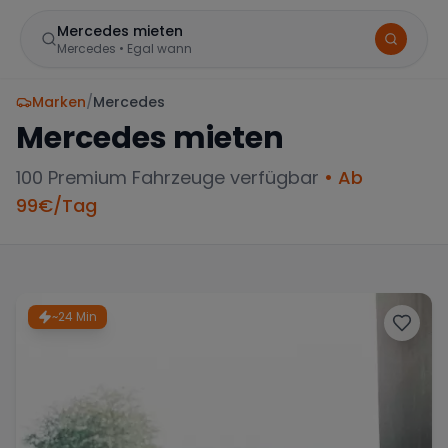
Mercedes mieten
Mercedes
•
Egal wann
Marken
/
Mercedes
Mercedes
mieten
100
Premium Fahrzeuge verfügbar
• Ab
99
€/Tag
BELIEBTE STANDORTE
Frankfurt
Sportwagen in der Mainmetropole
~24 Min
München
Große Auswahl an Luxusautos
Berlin