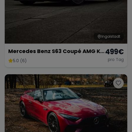
Ingolstadt
499
€
Mercedes Benz S63 Coupé AMG KM
FREI
pro Tag
5.0 (6)