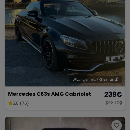
Langenfeld (Rheinland)
239
€
Mercedes C63s AMG Cabriolet
pro Tag
5.0 (76)