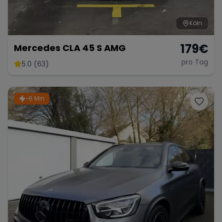
Köln
179
€
Mercedes CLA 45 S AMG
pro Tag
5.0 (63)
~6 Min