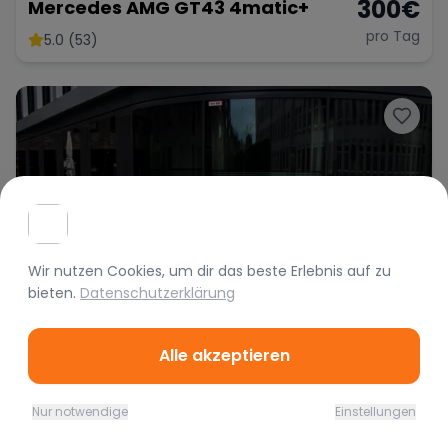
300
€
Mercedes AMG GT43 4matic+
pro Tag
5.0 (53)
Wir nutzen Cookies, um dir das beste Erlebnis auf
zu
bieten.
Datenschutzerklärung
Alle akzeptieren
Nur notwendige
Einstellungen
Home
Favoriten
Mieten
Chat
Profil