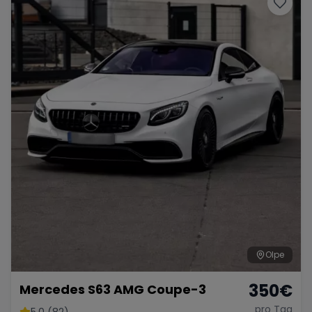
Olpe
350
€
Mercedes S63 AMG Coupe-3
pro Tag
5.0 (82)