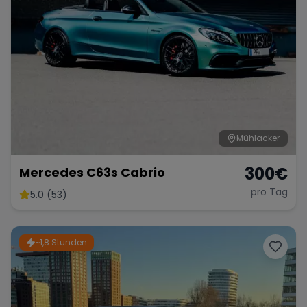
Mühlacker
300
€
Mercedes C63s Cabrio
pro Tag
5.0 (53)
~1,8 Stunden