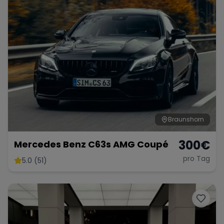
Braunshorn
300
€
Mercedes Benz C63s AMG Coupé
pro Tag
5.0 (51)