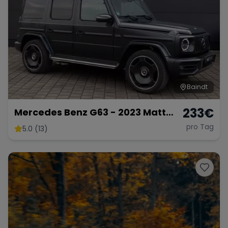
Tesla
Chevrolet
Dodge
Baindt
Bentley
Rolls Royce
Aston Martin
233
€
Mercedes Benz G63 - 2023 Matt
Schwarz
pro Tag
5.0 (13)
Bugatti
Lotus
Maserati
Range Rover
Corvette