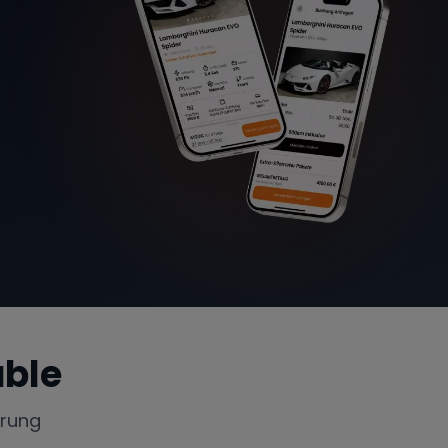
able
erung