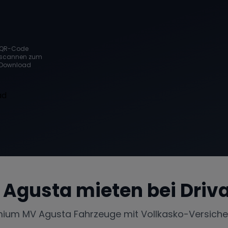
QR-Code
scannen zum
Download
 Agusta
mieten bei Driv
mium
MV Agusta
Fahrzeuge mit Vollkasko-Versich