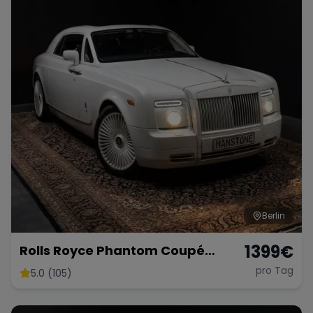
Tesla
Chevrolet
Dodge
Bentley
Rolls Royce
Aston Martin
Bugatti
Lotus
Maserati
Berlin
1399
€
Rolls Royce Phantom Coupé
Autovermietung Auto mieten
pro Tag
5.0 (105)
Range Rover
Corvette
Hochzeit Sportwagen