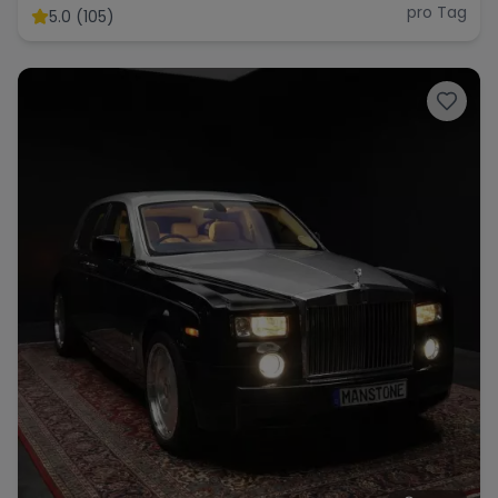
SUV Luxuslimousine mieten
pro Tag
5.0 (105)
Cullinan Rolls Royce Berlin