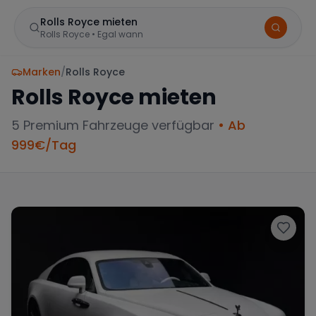
Rolls Royce mieten
Rolls Royce
•
Egal wann
Marken
/
Rolls Royce
Rolls Royce
mieten
5
Premium Fahrzeuge verfügbar
• Ab
999
€/Tag
BELIEBTE STANDORTE
Frankfurt
Sportwagen in der Mainmetropole
München
Große Auswahl an Luxusautos
Berlin