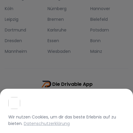
Köln
Nürnberg
Hannover
Leipzig
Bremen
Bielefeld
Dortmund
Karlsruhe
Potsdam
Dresden
Essen
Bonn
Mannheim
Wiesbaden
Mainz
Die Drivable App
Push-Benachrichtigungen
Direkt-Chat
Schnellere Buchung
Wir nutzen Cookies, um dir das beste Erlebnis auf
zu
bieten.
Datenschutzerklärung