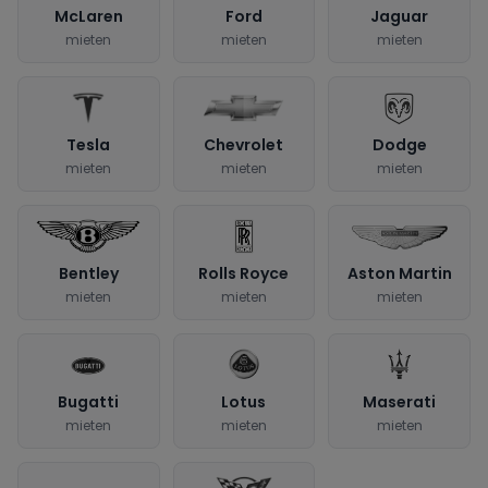
McLaren
Ford
Jaguar
mieten
mieten
mieten
Tesla
Chevrolet
Dodge
mieten
mieten
mieten
Bentley
Rolls Royce
Aston Martin
mieten
mieten
mieten
Bugatti
Lotus
Maserati
mieten
mieten
mieten