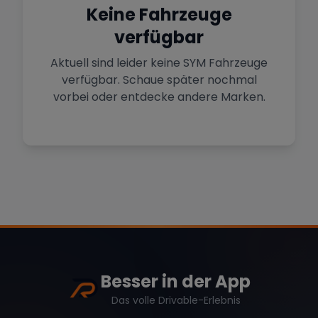
Sportwagen in der Hauptstadt
Keine Fahrzeuge
verfügbar
Mehr Standorte anzeigen
Hamburg
Premium-Fahrzeuge im Norden
Aktuell sind leider keine
SYM
Fahrzeuge
verfügbar. Schaue später nochmal
vorbei oder entdecke andere Marken.
Stuttgart
Marke
Heimat von Porsche & Mercedes
Düsseldorf
Sportwagen am Rhein
Mercedes
BMW
Audi
Köln
Mietwagen im Rheinland
Porsche
Lamborghini
Ferrari
Wann
Besser in der App
Zeitraum wählen
Das volle Drivable-Erlebnis
McLaren
Ford
Jaguar