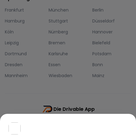
Frankfurt
München
Berlin
Hamburg
Stuttgart
Düsseldorf
Köln
Nürnberg
Hannover
Leipzig
Bremen
Bielefeld
Dortmund
Karlsruhe
Potsdam
Dresden
Essen
Bonn
Mannheim
Wiesbaden
Mainz
Die Drivable App
Push-Benachrichtigungen
Direkt-Chat
Schnellere Buchung