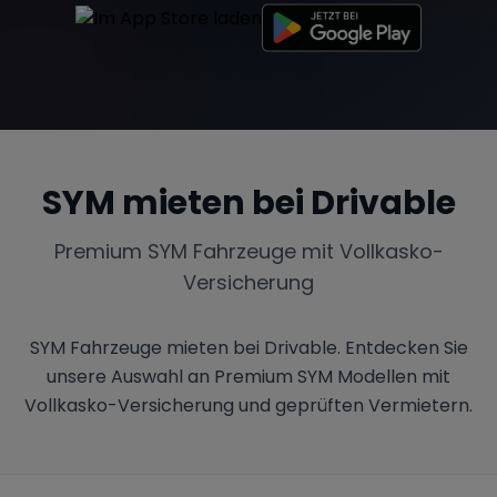
Tesla
Chevrolet
Dodge
SYM
mieten bei Drivable
Bentley
Rolls Royce
Aston Martin
Premium
SYM
Fahrzeuge mit Vollkasko-
Versicherung
Bugatti
Lotus
Maserati
SYM Fahrzeuge mieten bei Drivable. Entdecken Sie
unsere Auswahl an Premium SYM Modellen mit
Vollkasko-Versicherung und geprüften Vermietern.
Range Rover
Corvette