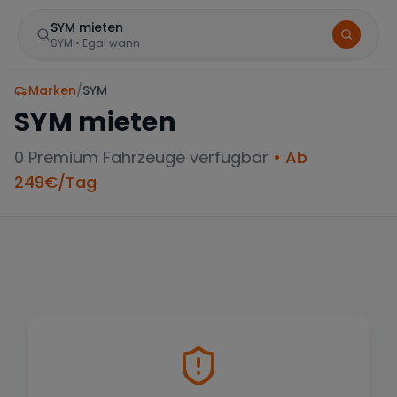
SYM mieten
SYM
•
Egal wann
Marken
/
SYM
SYM
mieten
0
Premium Fahrzeuge verfügbar
• Ab
249
€/Tag
BELIEBTE STANDORTE
Frankfurt
Sportwagen in der Mainmetropole
München
Große Auswahl an Luxusautos
Berlin