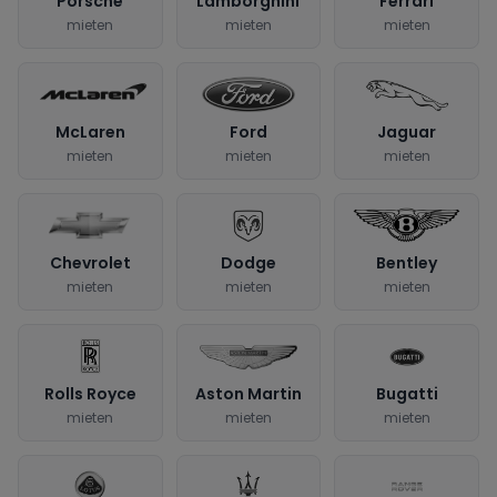
Porsche
Lamborghini
Ferrari
mieten
mieten
mieten
McLaren
Ford
Jaguar
mieten
mieten
mieten
Chevrolet
Dodge
Bentley
mieten
mieten
mieten
Rolls Royce
Aston Martin
Bugatti
mieten
mieten
mieten