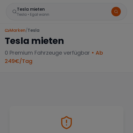
Tesla mieten
Tesla
•
Egal wann
Marken
/
Tesla
Tesla
mieten
0
Premium Fahrzeuge verfügbar
• Ab
249
€/Tag
BELIEBTE STANDORTE
Frankfurt
Sportwagen in der Mainmetropole
München
Große Auswahl an Luxusautos
Berlin