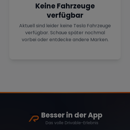
Sportwagen in der Hauptstadt
Keine Fahrzeuge
verfügbar
Mehr Standorte anzeigen
Hamburg
Premium-Fahrzeuge im Norden
Aktuell sind leider keine
Tesla
Fahrzeuge
verfügbar. Schaue später nochmal
vorbei oder entdecke andere Marken.
Stuttgart
Marke
Zurücksetzen (
1
)
Heimat von Porsche & Mercedes
Düsseldorf
Sportwagen am Rhein
Mercedes
BMW
Audi
Köln
Mietwagen im Rheinland
Porsche
Lamborghini
Ferrari
Wann
Besser in der App
Zeitraum wählen
Das volle Drivable-Erlebnis
McLaren
Ford
Jaguar