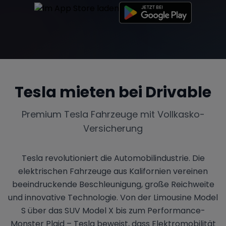
Tesla
Chevrolet
Dodge
Tesla
mieten bei Drivable
Bentley
Rolls Royce
Aston Martin
Premium
Tesla
Fahrzeuge mit Vollkasko-
Versicherung
Bugatti
Lotus
Maserati
Tesla revolutioniert die Automobilindustrie. Die
elektrischen Fahrzeuge aus Kalifornien vereinen
beeindruckende Beschleunigung, große Reichweite
und innovative Technologie. Von der Limousine Model
Range Rover
Corvette
S über das SUV Model X bis zum Performance-
Monster Plaid – Tesla beweist, dass Elektromobilität