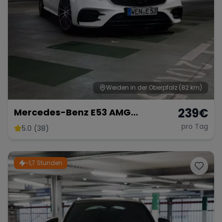
Weiden in der Oberpfalz
(82 km)
239
€
Mercedes-Benz E53 AMG
Performance
pro Tag
5.0 (38)
~1,7 Stunden