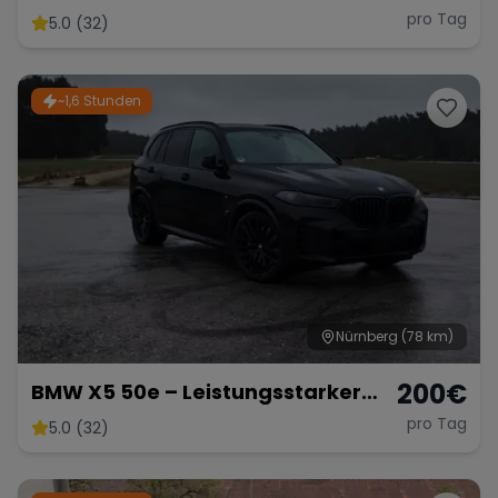
pro Tag
5.0 (32)
Range Rover
Corvette
~1,6 Stunden
Nürnberg
(78 km)
200
€
BMW X5 50e – Leistungsstarker
Hybrid-SUV mit 489 PS
pro Tag
5.0 (32)