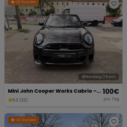
~1,6 Stunden
Nürnberg
(78 km)
100
€
Mini John Cooper Works Cabrio –
Fahrspaß Offenes Verdeck
pro Tag
5.0 (32)
~1,6 Stunden