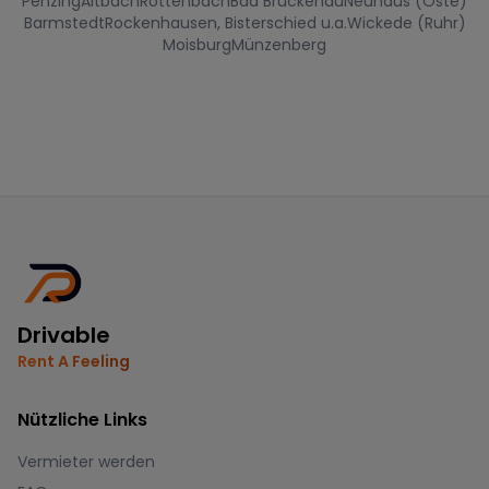
Penzing
Altbach
Röttenbach
Bad Brückenau
Neuhaus (Oste)
Barmstedt
Rockenhausen, Bisterschied u.a.
Wickede (Ruhr)
Moisburg
Münzenberg
Drivable
Rent A Feeling
Nützliche Links
Vermieter werden