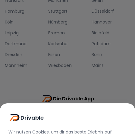
Frankfurt
München
Berlin
Hamburg
Stuttgart
Düsseldorf
Köln
Nürnberg
Hannover
Leipzig
Bremen
Bielefeld
Dortmund
Karlsruhe
Potsdam
Dresden
Essen
Bonn
Mannheim
Wiesbaden
Mainz
Die Drivable App
Push-Benachrichtigungen
Drivable
Direkt-Chat
Schnellere Buchung
Wir nutzen Cookies, um dir das beste Erlebnis auf