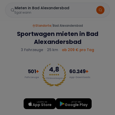
Mieten in Bad Alexandersbad
Egal wann
Standorte
/
Bad Alexandersbad
Sportwagen mieten in Bad
Alexandersbad
3
Fahrzeuge
·
25 km
·
ab
209
€ pro Tag
4,8
Marke
501
+
60.249
+
Fahrzeuge
App-Downloads
178
Bewertungen
Mercedes
BMW
Audi
LADEN IM
JETZT BEI
App Store
Google Play