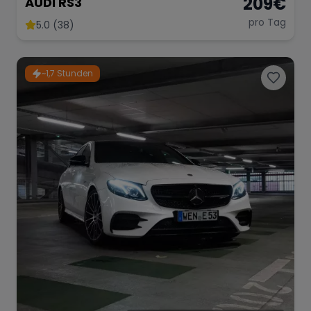
209
€
AUDI RS3
pro Tag
5.0 (38)
Range Rover
Corvette
~1,7 Stunden