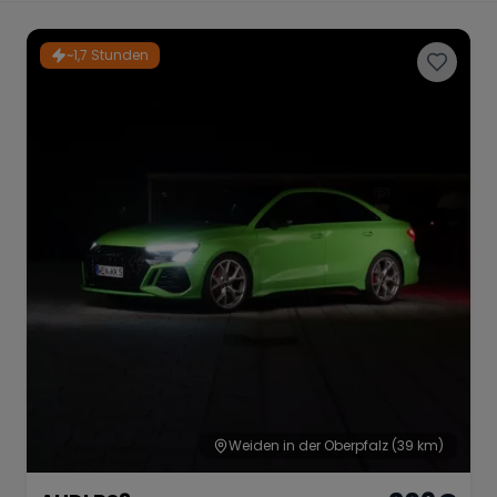
Porsche
Lamborghini
Ferrari
~1,7 Stunden
Wann
Zeitraum wählen
McLaren
Ford
Jaguar
Tesla
Chevrolet
Dodge
Bentley
Rolls Royce
Aston Martin
Weiden in der Oberpfalz
(39 km)
Bugatti
Lotus
Maserati