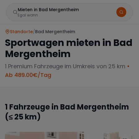
Mieten in Bad Mergentheim
Egal wann
Standorte
/
Bad Mergentheim
Sportwagen mieten in
Bad
Mergentheim
1
Premium Fahrzeuge im Umkreis von 25 km
•
Ab
489.00
€/Tag
Marke
1
Fahrzeuge in
Bad Mergentheim
(≤ 25 km)
Mercedes
BMW
Audi