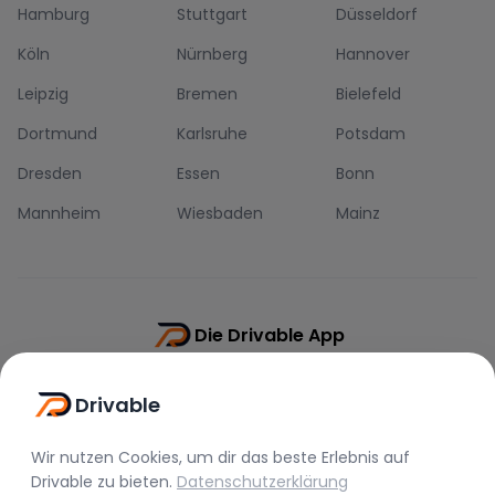
Hamburg
Stuttgart
Düsseldorf
Köln
Nürnberg
Hannover
Leipzig
Bremen
Bielefeld
Dortmund
Karlsruhe
Potsdam
Dresden
Essen
Bonn
Mannheim
Wiesbaden
Mainz
Die Drivable App
Push-Benachrichtigungen
Drivable
Direkt-Chat
Schnellere Buchung
Wir nutzen Cookies, um dir das beste Erlebnis auf
Drivable
zu bieten.
Datenschutzerklärung