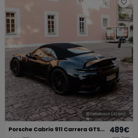
Porsche
Lamborghini
Ferrari
Wann
Zeitraum wählen
McLaren
Ford
Jaguar
Tesla
Chevrolet
Dodge
Bentley
Rolls Royce
Aston Martin
Dettelbach
(42 km)
489
€
Porsche Cabrio 911 Carrera GTS
Bugatti
Lotus
Maserati
mieten
pro Tag