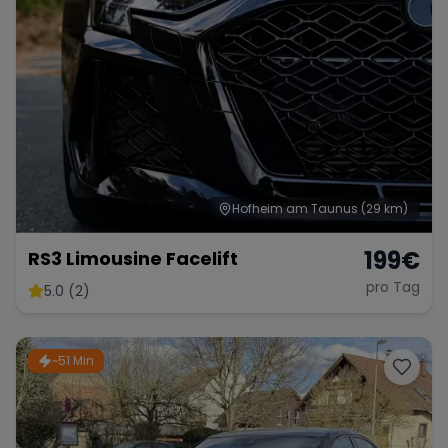
Hofheim am Taunus
(29 km)
199
€
RS3 Limousine Facelift
pro Tag
5.0 (2)
~51 Min