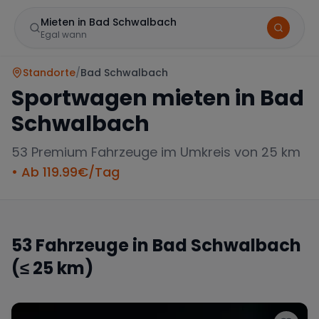
Mieten in Bad Schwalbach
Egal wann
Standorte
/
Bad Schwalbach
Sportwagen mieten in
Bad
Schwalbach
53
Premium Fahrzeuge im Umkreis von 25 km
• Ab
119.99
€/Tag
Marke
53
Fahrzeuge in
Bad Schwalbach
(≤ 25 km)
Mercedes
BMW
Audi