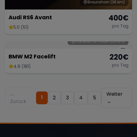
Braunshorn
(36 km)
400
€
Audi RS6 Avant
pro Tag
5.0 (51)
Frankfurt am Main
(36 km)
220
€
BMW M2 Facelift
pro Tag
4.9 (181)
←
Weiter
1
2
3
4
5
Zurück
→