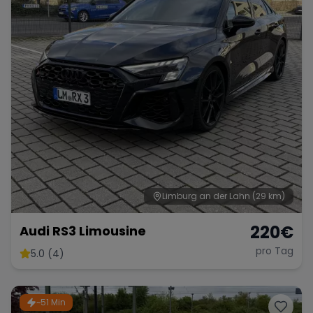
Limburg an der Lahn
(29 km)
220
€
Audi RS3 Limousine
pro Tag
5.0 (4)
~51 Min