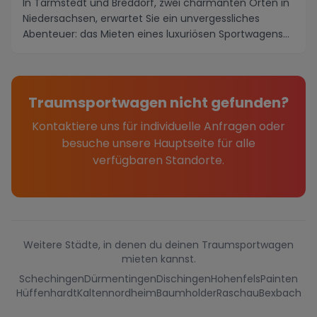
In Tarmstedt und Breddorf, zwei charmanten Orten in
Niedersachsen, erwartet Sie ein unvergessliches
Abenteuer: das Mieten eines luxuriösen Sportwagens...
Traumsportwagen nicht gefunden?
Kontaktiere uns für individuelle Anfragen oder
besuche unsere Hauptseite für alle
verfügbaren Standorte.
Weitere Städte, in denen du deinen Traumsportwagen
mieten kannst.
Schechingen
Dürmentingen
Dischingen
Hohenfels
Painten
Hüffenhardt
Kaltennordheim
Baumholder
Raschau
Bexbach