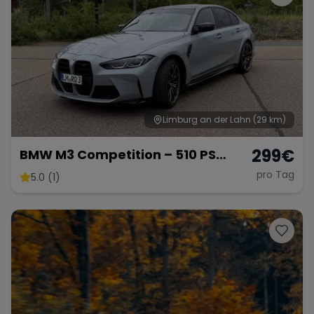
Limburg an der Lahn
(29 km)
299
€
BMW M3 Competition – 510 PS
Sportlimousine
pro Tag
5.0 (1)