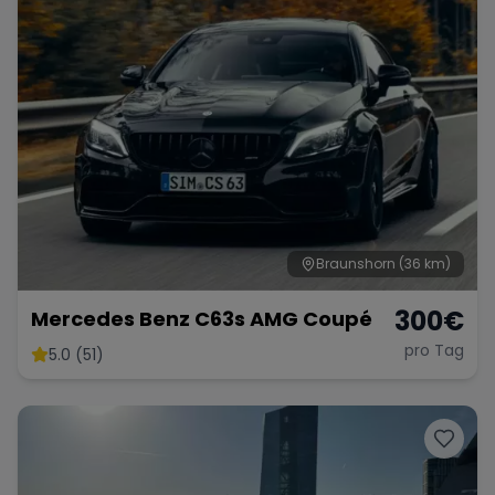
Braunshorn
(36 km)
300
€
Mercedes Benz C63s AMG Coupé
pro Tag
5.0 (51)