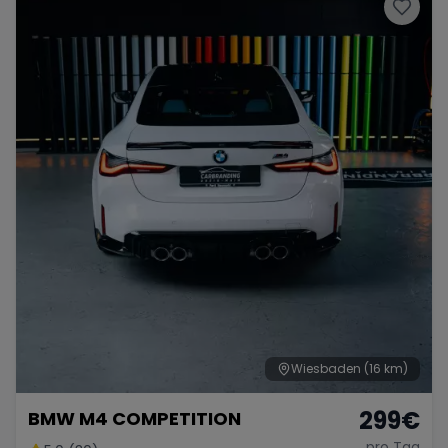
Porsche
Lamborghini
Ferrari
Wann
Zeitraum wählen
McLaren
Ford
Jaguar
Tesla
Chevrolet
Dodge
Bentley
Rolls Royce
Aston Martin
Wiesbaden
(16 km)
299
€
BMW M4 COMPETITION
Bugatti
Lotus
Maserati
pro Tag