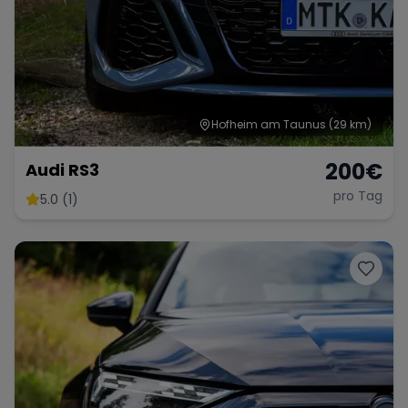
Hofheim am Taunus
(29 km)
200
€
Audi RS3
pro Tag
5.0 (1)