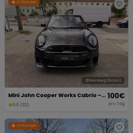
~1,1 Stunden
Nürnberg
(54 km)
100
€
Mini John Cooper Works Cabrio –
Fahrspaß Offenes Verdeck
pro Tag
5.0 (32)
~1,1 Stunden