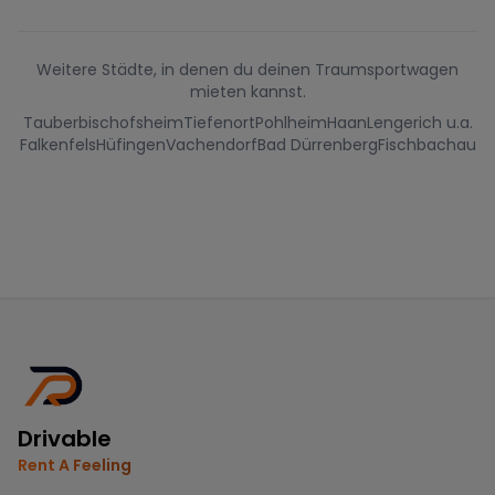
Weitere Städte, in denen du deinen Traumsportwagen
mieten kannst.
Tauberbischofsheim
Tiefenort
Pohlheim
Haan
Lengerich u.a.
Falkenfels
Hüfingen
Vachendorf
Bad Dürrenberg
Fischbachau
Drivable
Rent A Feeling