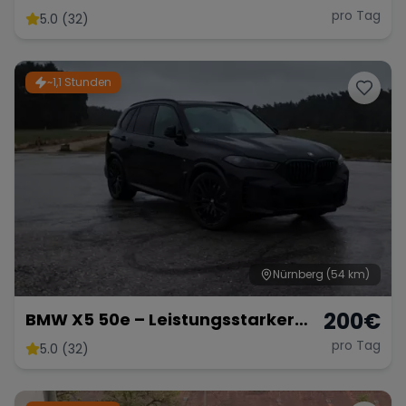
pro Tag
5.0 (32)
Range Rover
Corvette
~1,1 Stunden
Nürnberg
(54 km)
200
€
BMW X5 50e – Leistungsstarker
Hybrid-SUV mit 489 PS
pro Tag
5.0 (32)