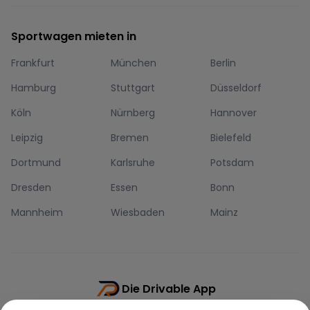
Sportwagen mieten in
Frankfurt
München
Berlin
Hamburg
Stuttgart
Düsseldorf
Köln
Nürnberg
Hannover
Leipzig
Bremen
Bielefeld
Dortmund
Karlsruhe
Potsdam
Dresden
Essen
Bonn
Mannheim
Wiesbaden
Mainz
Die Drivable App