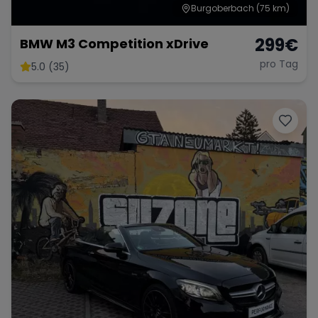
Burgoberbach
(75 km)
299
€
BMW M3 Competition xDrive
pro Tag
5.0 (35)