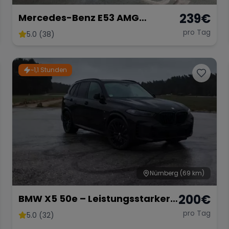
239
€
Mercedes-Benz E53 AMG
Performance
pro Tag
5.0 (38)
~1,1 Stunden
Nürnberg
(69 km)
200
€
BMW X5 50e – Leistungsstarker
Hybrid-SUV mit 489 PS
pro Tag
5.0 (32)