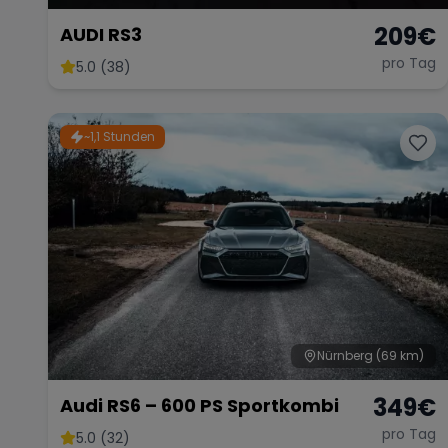
209
€
AUDI RS3
pro Tag
5.0 (38)
~1,1 Stunden
Nürnberg
(69 km)
349
€
Audi RS6 – 600 PS Sportkombi
pro Tag
5.0 (32)