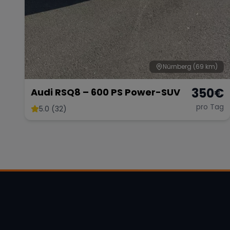
Nürnberg
(69 km)
350
€
Audi RSQ8 – 600 PS Power-SUV
pro Tag
5.0 (32)