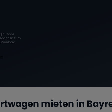
QR-Code
scannen zum
Download
rtwagen mieten in
Bayr