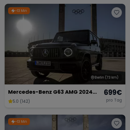
~13 Min
Berlin
(73 km)
699
€
Mercedes-Benz G63 AMG 2024
mieten SUV G-Klasse G 63
pro Tag
5.0 (142)
Hochzeitsauto Sportwagen
~13 Min