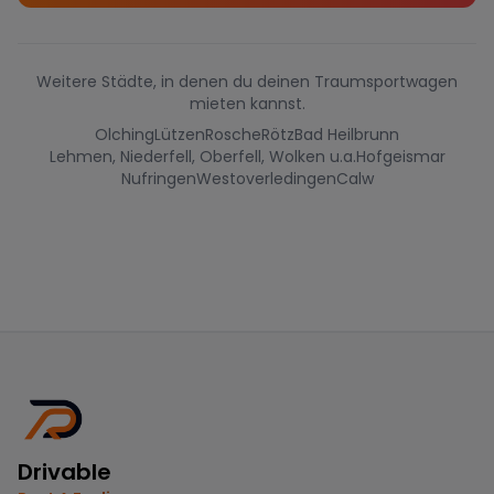
Weitere Städte, in denen du deinen Traumsportwagen
mieten kannst.
Olching
Lützen
Rosche
Rötz
Bad Heilbrunn
Lehmen, Niederfell, Oberfell, Wolken u.a.
Hofgeismar
Nufringen
Westoverledingen
Calw
Drivable