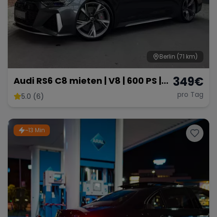
Berlin
(71 km)
349
€
Audi RS6 C8 mieten | V8 | 600 PS |
Sportwagen
pro Tag
5.0 (6)
~13 Min