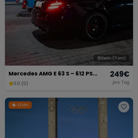
Berlin
(71 km)
249
€
Mercedes AMG E 63 S – 612 PS
Power
pro Tag
0.0 (0)
~13 Min