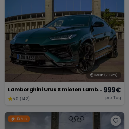
Berlin
(73 km)
999
€
Lamborghini Urus S mieten Lambo
SUV Sportwagen Hochzeitsauto
pro Tag
5.0 (142)
Exot
~13 Min