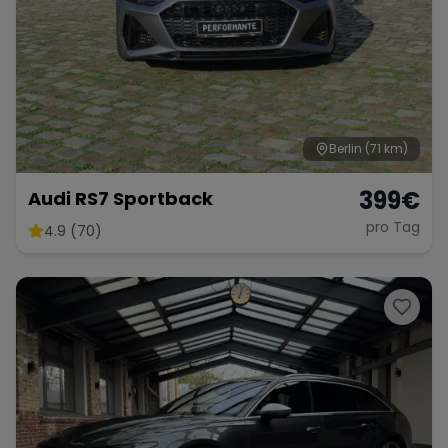
Berlin
(71 km)
399
€
Audi RS7 Sportback
pro Tag
4.9 (70)