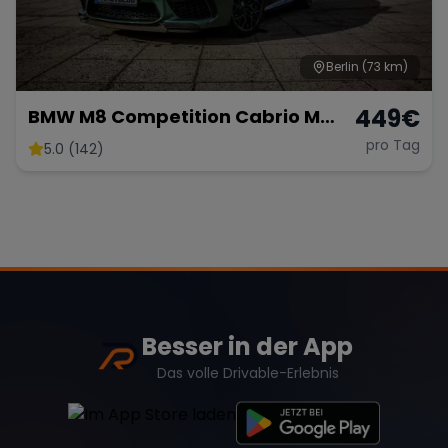
Berlin
(73 km)
449
€
BMW M8 Competition Cabrio M
mieten 625 PS xDrive Sportwagen
pro Tag
5.0 (142)
Hochzeit *kein OPF* Berlin
Besser in der App
Das volle Drivable-Erlebnis