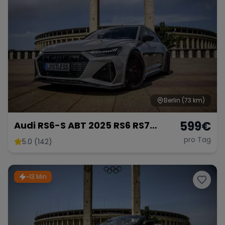
Berlin
(73 km)
599
€
Audi RS6-S ABT 2025 RS6 RS7
mieten 800 PS Berlin Sportwagen
pro Tag
5.0 (142)
Hochzeitsauto Exot
~13 Min