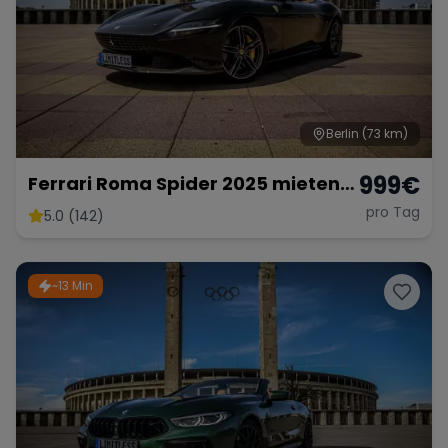
Berlin
(73 km)
999
€
Ferrari Roma Spider 2025 mieten
Berlin Cabrio Roadster Exot
pro Tag
5.0 (142)
Sportwagen Hochzeitsauto
Lamborghini
~13 Min