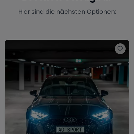
Porsche
Lamborghini
Ferrari
Hier sind die nächsten Optionen:
Wann
Zeitraum wählen
McLaren
Ford
Jaguar
Tesla
Chevrolet
Dodge
Bentley
Rolls Royce
Aston Martin
Bugatti
Lotus
Maserati