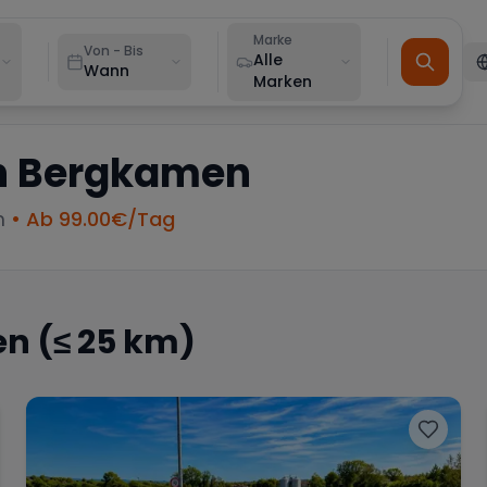
Marke
Von - Bis
Alle
Wann
Marken
n
Bergkamen
m
• Ab
99.00
€/Tag
en
(≤ 25 km)