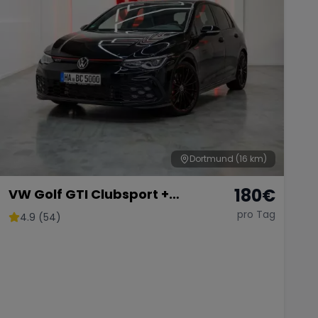
Dortmund
(16 km)
180
€
VW Golf GTI Clubsport +
Akrapovic
pro Tag
4.9 (54)