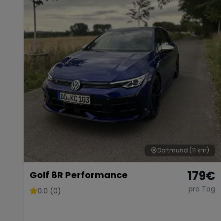
Dortmund
(11 km)
179
€
Golf 8R Performance
pro Tag
0.0 (0)