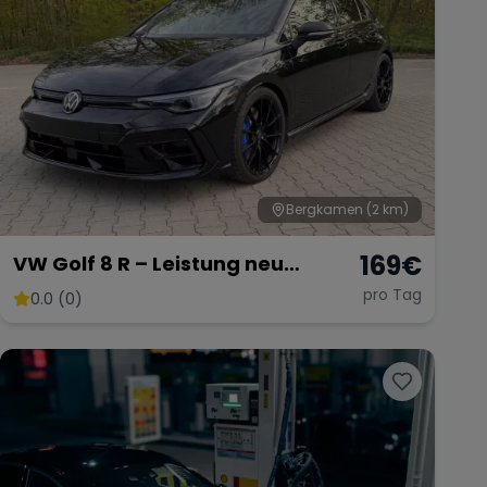
Bergkamen
(2 km)
169
€
VW Golf 8 R – Leistung neu
definiert
pro Tag
0.0 (0)