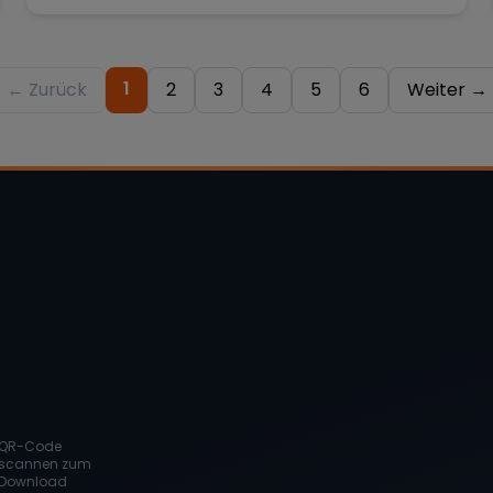
1
← Zurück
2
3
4
5
6
Weiter →
QR-Code
scannen zum
Download