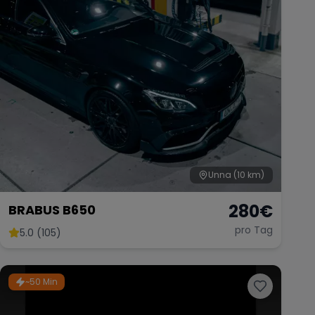
Unna
(10 km)
280
€
BRABUS B650
pro Tag
5.0 (105)
~50 Min