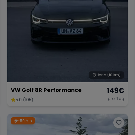
Unna
(10 km)
149
€
VW Golf 8R Performance
pro Tag
5.0 (105)
~50 Min