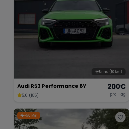
Unna
(10 km)
200
€
Audi RS3 Performance 8Y
pro Tag
5.0 (105)
~50 Min