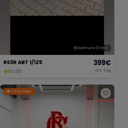
Dortmund
(11 km)
399
€
RS3R ABT 1/125
pro Tag
0.0 (0)
~1,9 Stunden