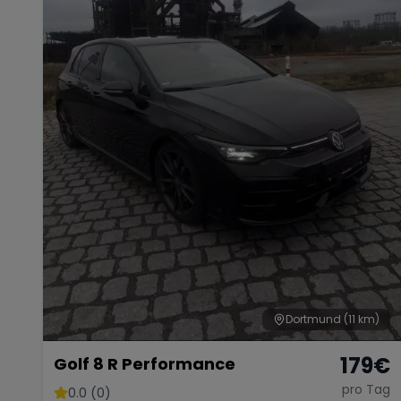
Dortmund
(11 km)
179
€
Golf 8 R Performance
pro Tag
0.0 (0)