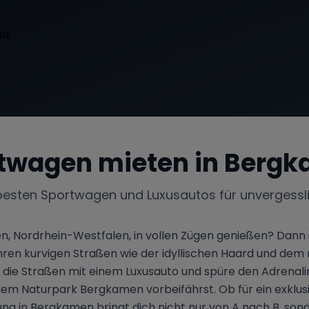
twagen mieten in
Bergk
besten Sportwagen und Luxusautos für unvergessl
, Nordrhein-Westfalen, in vollen Zügen genießen? Dann i
hren kurvigen Straßen wie der idyllischen Haard und dem 
e die Straßen mit einem Luxusauto und spüre den Adrenal
m Naturpark Bergkamen vorbeifährst. Ob für ein exklusi
in Bergkamen bringt dich nicht nur von A nach B, sondern