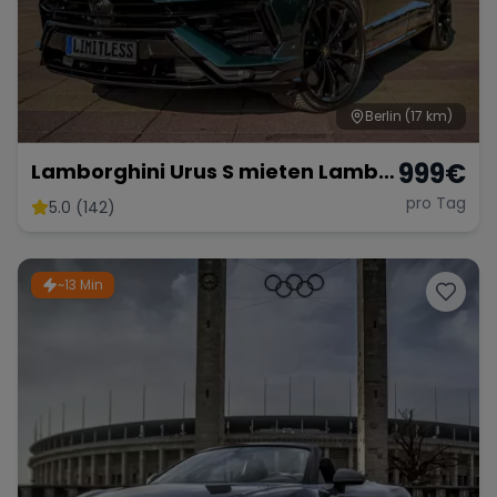
Berlin
(17 km)
999
€
Lamborghini Urus S mieten Lambo
SUV Sportwagen Hochzeitsauto
pro Tag
5.0 (142)
Exot
~13 Min