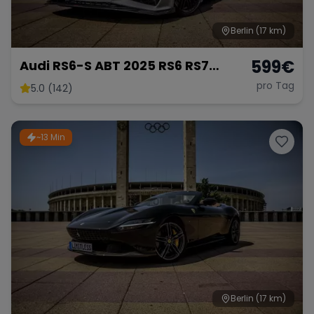
Berlin
(17 km)
599
€
Audi RS6-S ABT 2025 RS6 RS7
mieten 800 PS Berlin Sportwagen
pro Tag
5.0 (142)
Hochzeitsauto Exot
~13 Min
Berlin
(17 km)