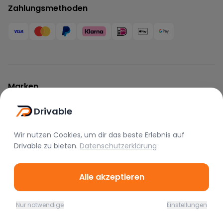
Zahlungsmethoden
Marken
BMW
Mercedes
Audi
Drivable
Porsche
Lamborghini
Ferrari
Wir nutzen Cookies, um dir das beste Erlebnis auf
McLaren
Tesla
Range Rover
Drivable
zu bieten.
Datenschutzerklärung
Bentley
Aston Martin
Maserati
Alle akzeptieren
Rolls Royce
Alfa Romeo
Jaguar
Lotus
Bugatti
Corvette
Nur notwendige
Einstellungen
Home
Favoriten
Mieten
Chat
Profil