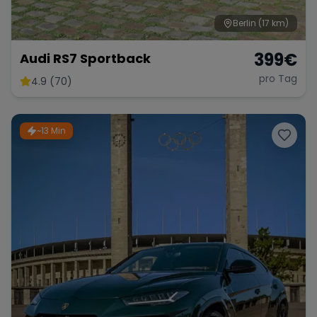
Berlin
(17 km)
399
€
Audi RS7 Sportback
pro Tag
4.9 (70)
~13 Min