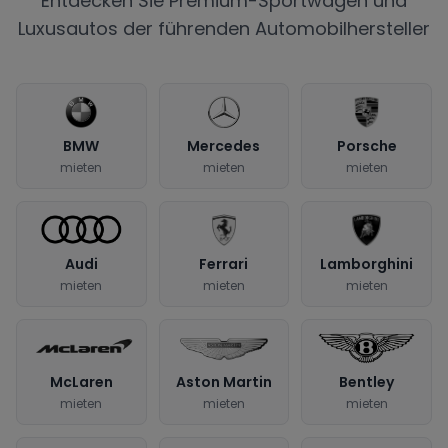
Entdecken Sie Premium-Sportwagen und
Luxusautos der führenden Automobilhersteller
BMW
Mercedes
Porsche
mieten
mieten
mieten
Audi
Ferrari
Lamborghini
mieten
mieten
mieten
McLaren
Aston Martin
Bentley
mieten
mieten
mieten