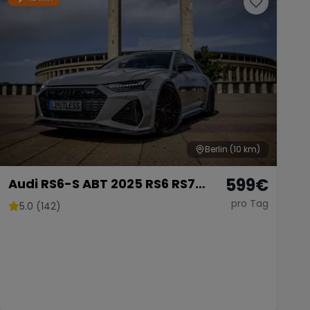
Berlin
(10 km)
599
€
Audi RS6-S ABT 2025 RS6 RS7
mieten 800 PS Berlin
pro Tag
5.0 (142)
Sportwagen Hochzeitsauto Exot