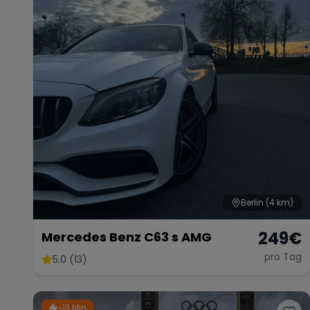
Berlin
(4 km)
249
€
Mercedes Benz C63 s AMG
pro Tag
5.0 (13)
~13 Min