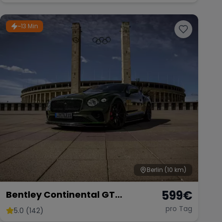
~13 Min
Berlin
(10 km)
599
€
Bentley Continental GT
Sportwagen Coupe mieten
pro Tag
5.0 (142)