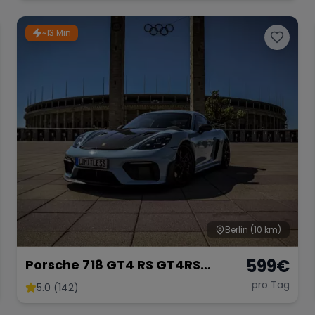
~13 Min
Berlin
(10 km)
599
€
Porsche 718 GT4 RS GT4RS
Weissach PDK 2025 Mieten
pro Tag
5.0 (142)
Rennwagen Sportwagen