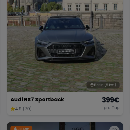
Berlin
(5 km)
399
€
Audi RS7 Sportback
pro Tag
4.9 (70)
~13 Min