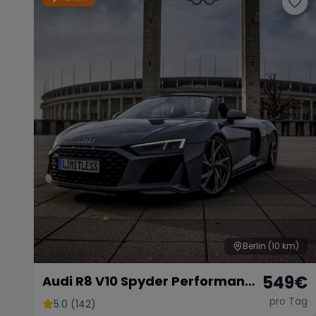
Berlin
(10 km)
549
€
Audi R8 V10 Spyder Performance
2024 mieten Cabrio Roadster
pro Tag
5.0 (142)