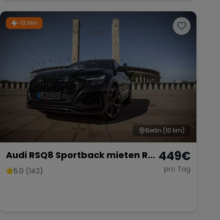
Hochzeitsauto Berlin
~13 Min
Berlin
(10 km)
449
€
Audi RSQ8 Sportback mieten RS
Q8 Hochzeitsauto SUV
pro Tag
5.0 (142)
Sportwagen