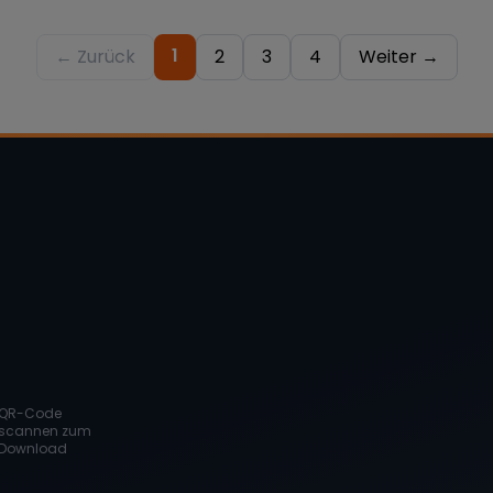
Hochzeit GT3 GT3RS Berlin 911
1
← Zurück
2
3
4
Weiter →
QR-Code
scannen zum
Download