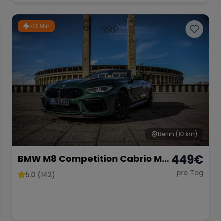
~13 Min
Berlin
(10 km)
449
€
BMW M8 Competition Cabrio M
mieten 625 PS xDrive
pro Tag
5.0 (142)
Sportwagen Hochzeit *kein OPF*
Berlin