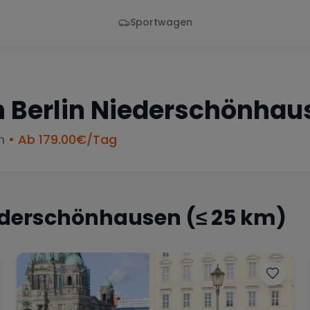
Sportwagen
Von - Bis
Marke
en
Wann
Alle Marken
n
Berlin Niederschönhau
m
• Ab
179.00
€/Tag
iederschönhausen
(≤ 25 km)