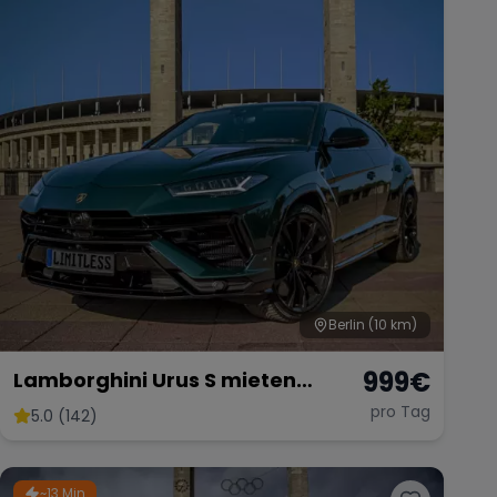
Berlin
(10 km)
999
€
Lamborghini Urus S mieten
Lambo SUV Sportwagen
pro Tag
5.0 (142)
Hochzeitsauto Exot
~13 Min