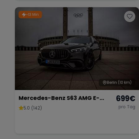
~13 Min
Berlin
(10 km)
699
€
Mercedes-Benz S63 AMG E-
Performance 2025 lang 802 PS
pro Tag
5.0 (142)
Sportwagen S Klasse
Hochzeitsauto Limousine mieten