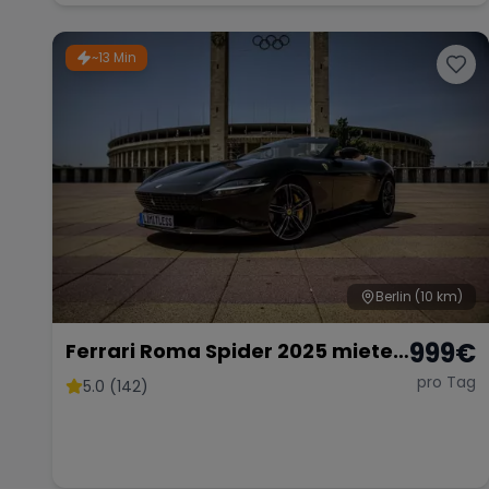
Sportwagen Hochzeitsauto
~13 Min
Berlin
(10 km)
999
€
Ferrari Roma Spider 2025 mieten
Berlin Cabrio Roadster Exot
pro Tag
5.0 (142)
Sportwagen Hochzeitsauto
Lamborghini