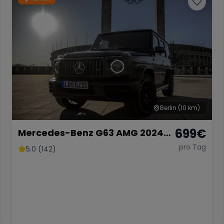
Berlin
(10 km)
699
€
Mercedes-Benz G63 AMG 2024
mieten SUV G-Klasse G 63
pro Tag
5.0 (142)
Hochzeitsauto Sportwagen