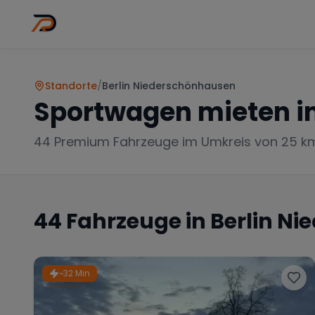
Wo
Stadt wähl
Standorte
/
Berlin Niederschönhausen
Sportwagen mieten i
44
Premium Fahrzeuge im Umkreis von 25 k
44
Fahrzeuge in
Berlin N
~32 Min