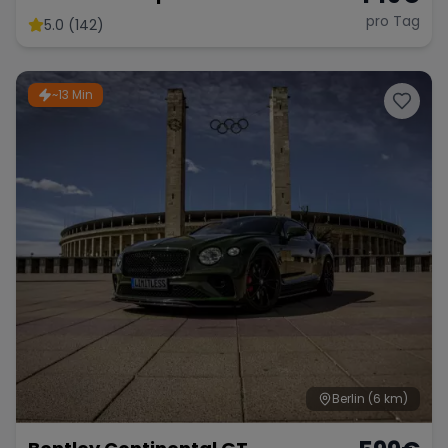
mieten 625 PS xDrive Sportwagen
pro Tag
5.0 (142)
Hochzeit *kein OPF* Berlin
~13 Min
Berlin
(6 km)