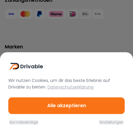
Zahlungsmethoden
Marken
BMW
Mercedes
Audi
Drivable
Porsche
Lamborghini
Ferrari
McLaren
Tesla
Range Rover
Wir nutzen Cookies, um dir das beste Erlebnis auf
Drivable
zu bieten.
Datenschutzerklärung
Bentley
Aston Martin
Maserati
Rolls Royce
Alfa Romeo
Jaguar
Alle akzeptieren
Lotus
Bugatti
Corvette
Nur notwendige
Einstellungen
Home
Favoriten
Mieten
Chat
Profil