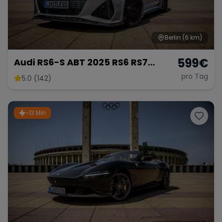
Berlin
(6 km)
599
€
Audi RS6-S ABT 2025 RS6 RS7
mieten 800 PS Berlin Sportwagen
pro Tag
5.0 (142)
Hochzeitsauto Exot
~13 Min