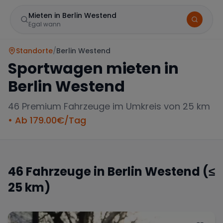
Mieten in Berlin Westend
Egal wann
Standorte
/
Berlin Westend
Sportwagen mieten in
Berlin Westend
46
Premium Fahrzeuge im Umkreis von 25 km
• Ab
179.00
€/Tag
Marke
46
Fahrzeuge in
Berlin Westend
(≤
25 km)
Mercedes
BMW
Audi