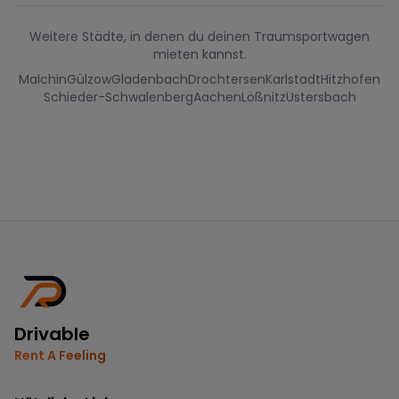
Weitere Städte, in denen du deinen Traumsportwagen
mieten kannst.
Malchin
Gülzow
Gladenbach
Drochtersen
Karlstadt
Hitzhofen
Schieder-Schwalenberg
Aachen
Lößnitz
Ustersbach
Drivable
Rent A Feeling