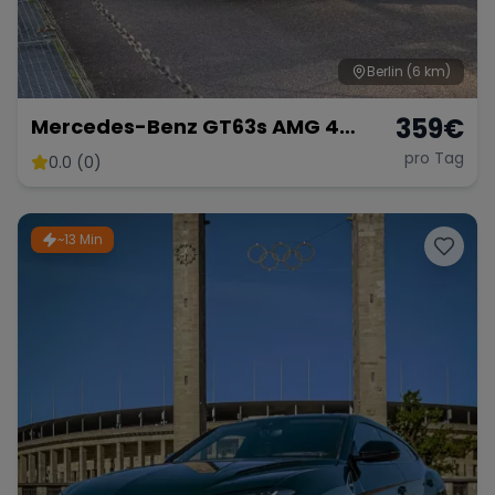
Berlin
(6 km)
359
€
Mercedes-Benz GT63s AMG 4
Türer Coupé
pro Tag
0.0 (0)
~13 Min