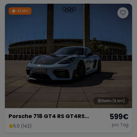
Hochzeitsauto Limousine mieten
~13 Min
Berlin
(6 km)
599
€
Porsche 718 GT4 RS GT4RS
Weissach PDK 2025 Mieten
pro Tag
5.0 (142)
Rennwagen Sportwagen Hochzeit