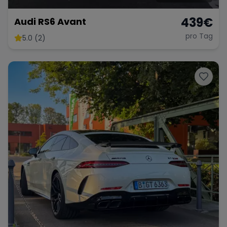
439
€
Audi RS6 Avant
pro Tag
5.0 (2)