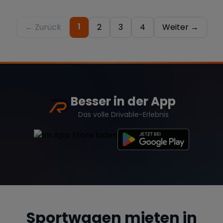
GT3 GT3RS Berlin 911
1
← Zurück
2
3
4
Weiter →
Besser in der App
Das volle Drivable-Erlebnis
Sportwagen mieten in