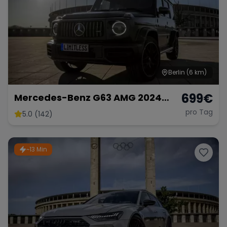
Berlin
(6 km)
699
€
Mercedes-Benz G63 AMG 2024
mieten SUV G-Klasse G 63
pro Tag
5.0 (142)
Hochzeitsauto Sportwagen
~13 Min