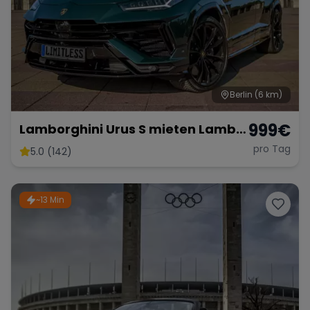
Berlin
(6 km)
999
€
Lamborghini Urus S mieten Lambo
SUV Sportwagen Hochzeitsauto
pro Tag
5.0 (142)
Exot
~13 Min