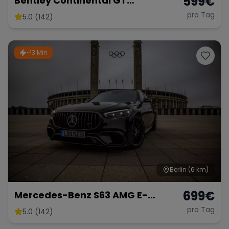
599
€
Bentley Continental GT
Sportwagen Coupe mieten
pro Tag
5.0 (142)
Hochzeitsauto Berlin
~13 Min
Berlin
(6 km)
699
€
Mercedes-Benz S63 AMG E-
Performance 2025 lang 802 PS
pro Tag
5.0 (142)
Sportwagen S Klasse