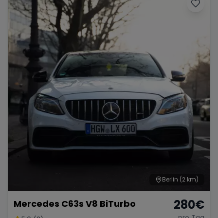
Porsche
Lamborghini
Ferrari
Wann
Zeitraum wählen
McLaren
Ford
Jaguar
Tesla
Chevrolet
Dodge
Bentley
Rolls Royce
Aston Martin
Berlin
(2 km)
280
€
Mercedes C63s V8 BiTurbo
Bugatti
Lotus
Maserati
pro Tag