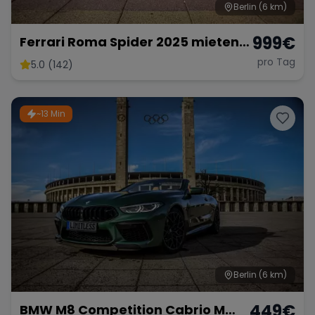
Berlin
(6 km)
999
€
Ferrari Roma Spider 2025 mieten
Berlin Cabrio Roadster Exot
pro Tag
5.0 (142)
Sportwagen Hochzeitsauto
Lamborghini
~13 Min
Berlin
(6 km)
449
€
BMW M8 Competition Cabrio M