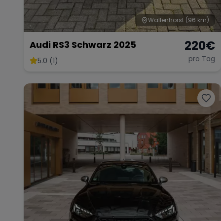
Wallenhorst
(96 km)
220
€
Audi RS3 Schwarz 2025
pro Tag
5.0 (1)