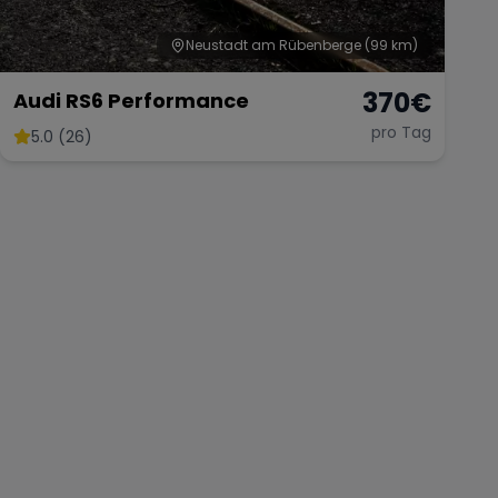
Neustadt am Rübenberge
(99 km)
370
€
Audi RS6 Performance
pro Tag
5.0 (26)