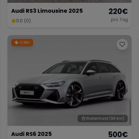
220
€
Audi RS3 Limousine 2025
pro Tag
0.0 (0)
~2 Min
Wallenhorst
(96 km)
500
€
Audi RS6 2025