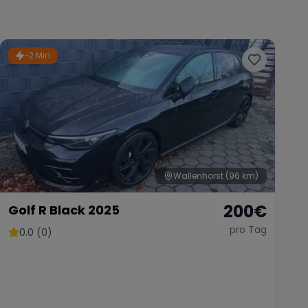
~2 Min
Wallenhorst
(96 km)
200
€
Golf R Black 2025
pro Tag
0.0 (0)