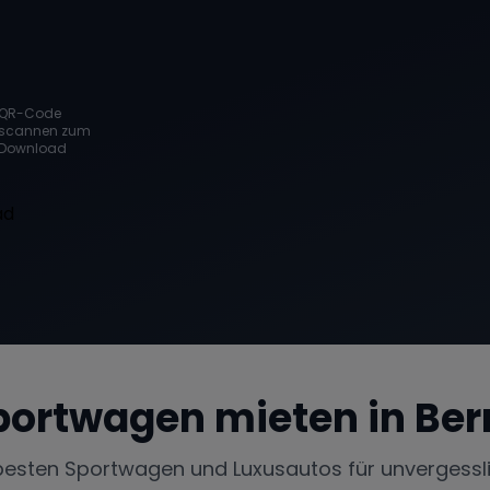
QR-Code
scannen zum
Download
portwagen mieten in
Ber
besten Sportwagen und Luxusautos für unvergessl