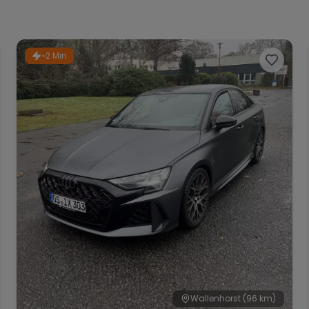
~2 Min
Wallenhorst
(96 km)