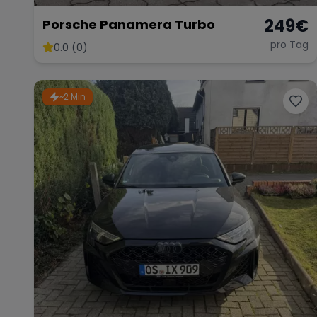
249
€
Porsche Panamera Turbo
pro Tag
0.0 (0)
~2 Min