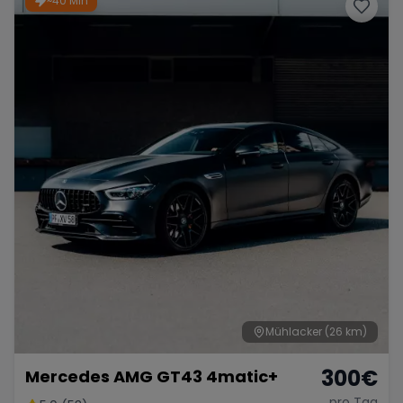
~40 Min
Mühlacker
(26 km)
300
€
Mercedes AMG GT43 4matic+
pro Tag