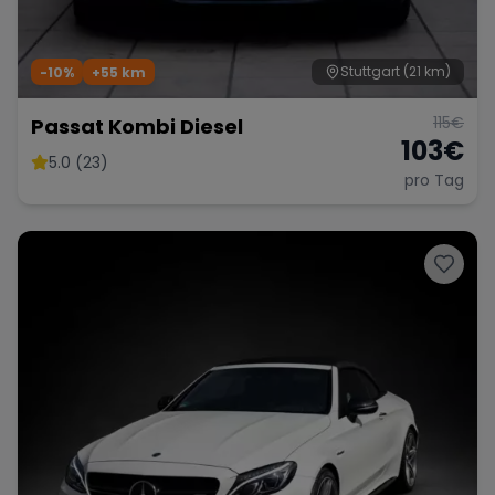
Stuttgart
(21 km)
-10%
+
55
km
115
€
Passat Kombi Diesel
103
€
5.0 (23)
pro Tag