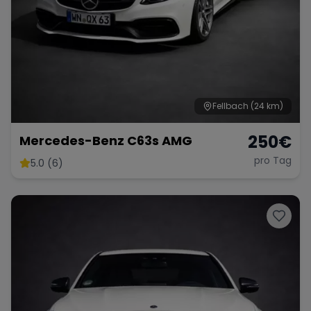
Fellbach
(24 km)
250
€
Mercedes-Benz C63s AMG
pro Tag
5.0 (6)