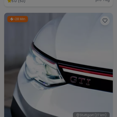
5.0 (53)
~28 Min
Stuttgart
(27 km)