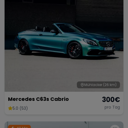
Mühlacker
(26 km)
300
€
Mercedes C63s Cabrio
pro Tag
5.0 (53)