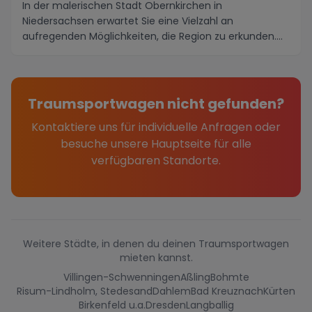
In der malerischen Stadt Obernkirchen in
Niedersachsen erwartet Sie eine Vielzahl an
aufregenden Möglichkeiten, die Region zu erkunden.
Von den atembe...
Traumsportwagen nicht gefunden?
Kontaktiere uns für individuelle Anfragen oder
besuche unsere Hauptseite für alle
verfügbaren Standorte.
Weitere Städte, in denen du deinen Traumsportwagen
mieten kannst.
Villingen-Schwenningen
Aßling
Bohmte
Risum-Lindholm, Stedesand
Dahlem
Bad Kreuznach
Kürten
Birkenfeld u.a.
Dresden
Langballig