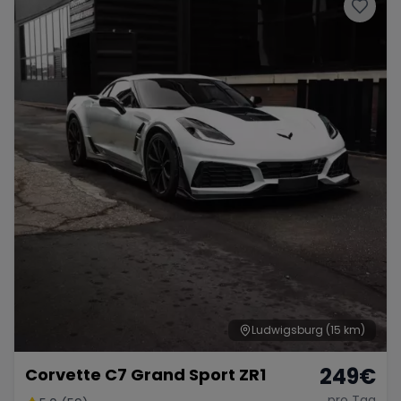
Porsche
Lamborghini
Ferrari
Wann
Zeitraum wählen
McLaren
Ford
Jaguar
Tesla
Chevrolet
Dodge
Bentley
Rolls Royce
Aston Martin
Ludwigsburg
(15 km)
249
€
Corvette C7 Grand Sport ZR1
Bugatti
Lotus
Maserati
pro Tag