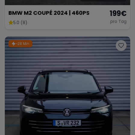
199
€
BMW M2 COUPÉ 2024 | 460PS
pro Tag
5.0 (8)
~28 Min