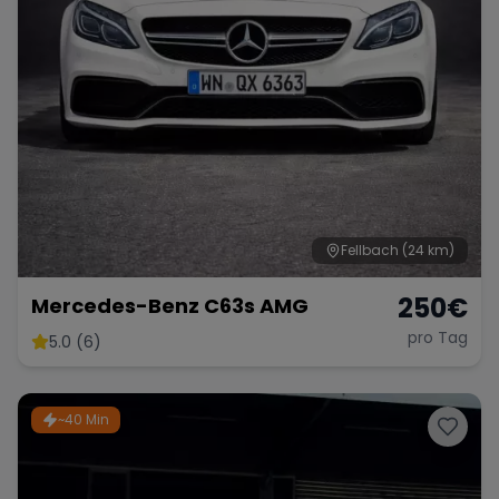
Fellbach
(24 km)
250
€
Mercedes-Benz C63s AMG
pro Tag
5.0 (6)
~40 Min