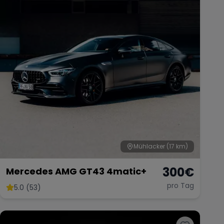
Mühlacker
(17 km)
300
€
Mercedes AMG GT43 4matic+
pro Tag
5.0 (53)