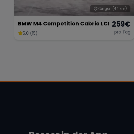
Köngen
(44 km)
259
€
BMW M4 Competition Cabrio LCI
pro Tag
5.0 (15)