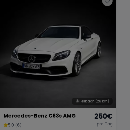
Fellbach
(28 km)
250
€
Mercedes-Benz C63s AMG
pro Tag
5.0 (6)