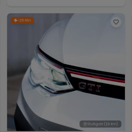
~28 Min
Stuttgart
(29 km)