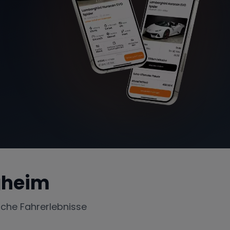
gheim
iche Fahrerlebnisse