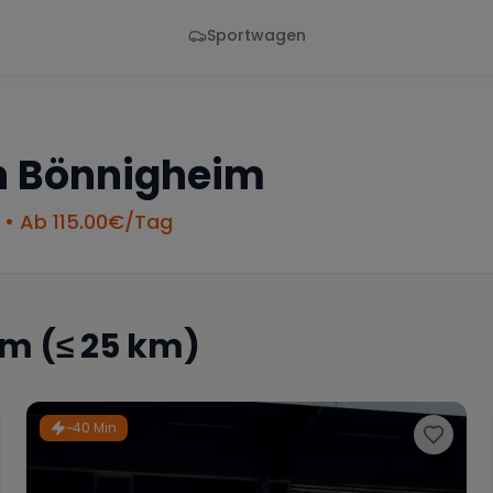
Sportwagen
Von - Bis
Marke
en
Wann
Alle Marken
n
Bönnigheim
• Ab
115.00
€/Tag
im
(≤ 25 km)
~40 Min