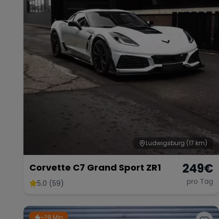
Ludwigsburg
(17 km)
249
€
Corvette C7 Grand Sport ZR1
pro Tag
5.0 (59)
~28 Min