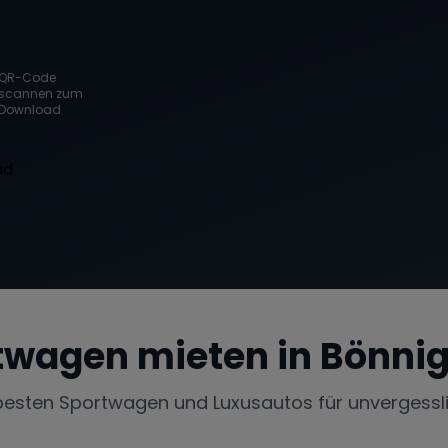
QR-Code
scannen zum
Download
twagen mieten in
Bönni
besten Sportwagen und Luxusautos für unvergessl