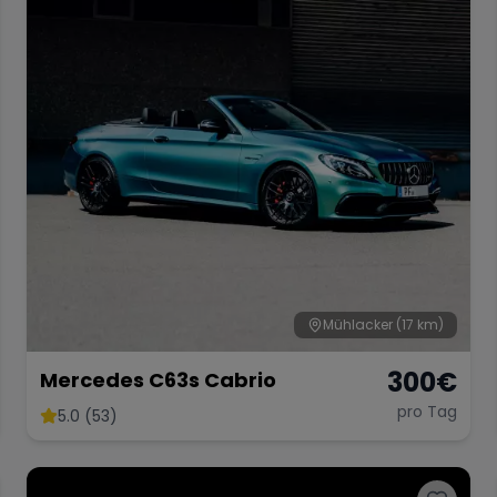
Mühlacker
(17 km)
300
€
Mercedes C63s Cabrio
pro Tag
5.0 (53)