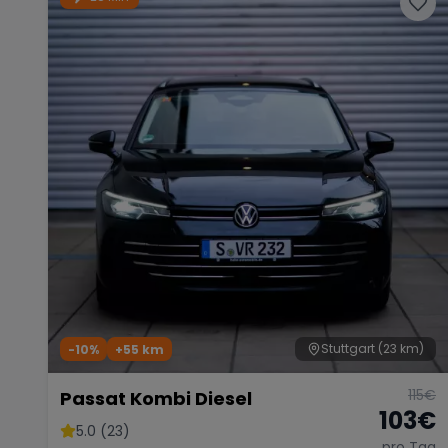
Stuttgart
(23 km)
-10%
+
55
km
115
€
Passat Kombi Diesel
103
€
5.0 (23)
pro Tag