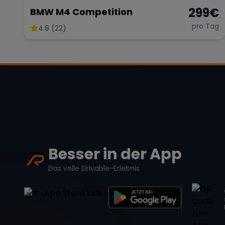
299
€
BMW M4 Competition
pro Tag
4.8 (22)
Besser in der App
Das volle Drivable-Erlebnis