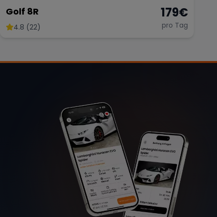
179
€
Golf 8R
pro Tag
4.8 (22)