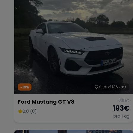
Kisdorf
(36 km)
-19%
239
€
Ford Mustang GT V8
193
€
0.0 (0)
pro Tag