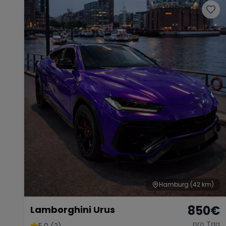
Hamburg
(42 km)
850
€
Lamborghini Urus
pro Tag
5.0 (2)