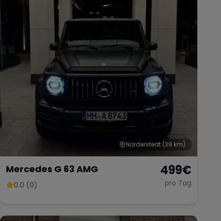
Norderstedt
(39 km)
499
€
Mercedes G 63 AMG
pro Tag
0.0 (0)