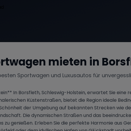
rtwagen mieten in
Borsf
besten Sportwagen und Luxusautos für unvergessl
n** In Borsfleth, Schleswig-Holstein, erwartet Sie eine rei
erischen Küstenstraßen, bietet die Region ideale Bedingu
chönheit der Umgebung auf bekannten Strecken wie der
landschaft. Die dynamischen Straßen und das beeindruc
ns zu genießen. Erleben Sie die perfekte Harmonie aus Ge
örfeld oder dem idyllischen Hafen von Glückstadt vorbeifa