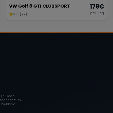
179
€
VW Golf 8 GTI CLUBSPORT
pro Tag
4.8 (22)
QR-Code
scannen zum
Download