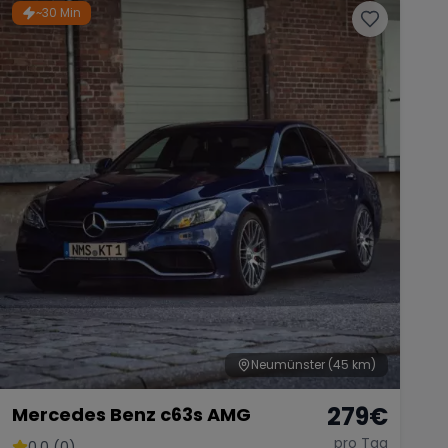
~30 Min
Neumünster
(45 km)
279
€
Mercedes Benz c63s AMG
pro Tag
0.0 (0)