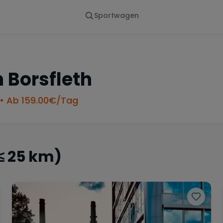
Sportwagen
Von - Bis
Marke
en
Wann
Alle Marken
n
Borsfleth
• Ab
159.00
€/Tag
≤ 25 km)