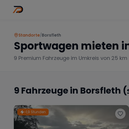
Wo
Stadt wähl
Standorte
/
Borsfleth
Sportwagen mieten i
9
Premium Fahrzeuge im Umkreis von 25 km
9
Fahrzeuge in
Borsfleth
(
~1,9 Stunden