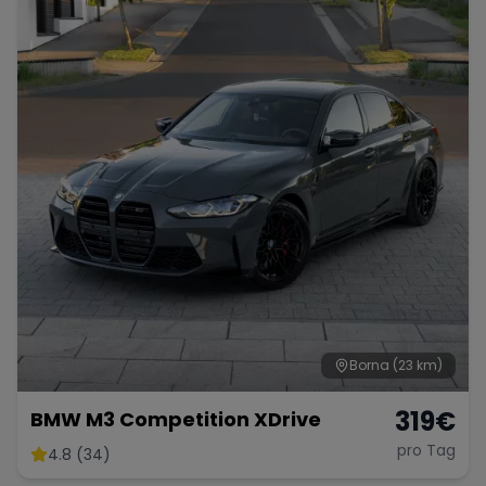
Porsche
Lamborghini
Ferrari
Wann
Zeitraum wählen
McLaren
Ford
Jaguar
Tesla
Chevrolet
Dodge
Bentley
Rolls Royce
Aston Martin
Borna
(23 km)
319
€
BMW M3 Competition XDrive
pro Tag
4.8 (34)
Bugatti
Lotus
Maserati