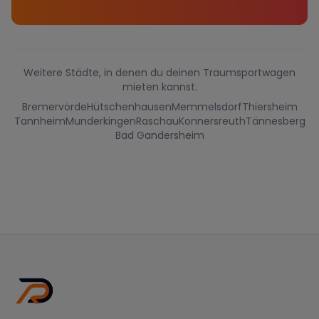
Weitere Städte, in denen du deinen Traumsportwagen
mieten kannst.
Bremervörde
Hütschenhausen
Memmelsdorf
Thiersheim
Tannheim
Munderkingen
Raschau
Konnersreuth
Tännesberg
Bad Gandersheim