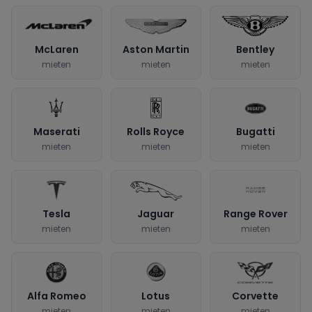
McLaren
Aston Martin
Bentley
mieten
mieten
mieten
Maserati
Rolls Royce
Bugatti
mieten
mieten
mieten
Tesla
Jaguar
Range Rover
mieten
mieten
mieten
Alfa Romeo
Lotus
Corvette
mieten
mieten
mieten