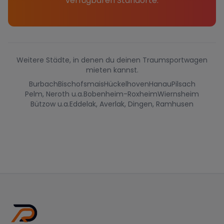
verfügbaren Standorte.
Weitere Städte, in denen du deinen Traumsportwagen
mieten kannst.
Burbach
Bischofsmais
Hückelhoven
Hanau
Pilsach
Pelm, Neroth u.a.
Bobenheim-Roxheim
Wiernsheim
Bützow u.a.
Eddelak, Averlak, Dingen, Ramhusen