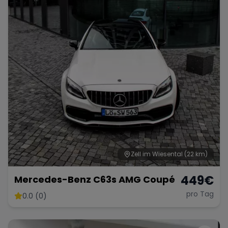
Range Rover
Corvette
Zell im Wiesental
(22 km)
449
€
Mercedes-Benz C63s AMG Coupé
pro Tag
0.0 (0)