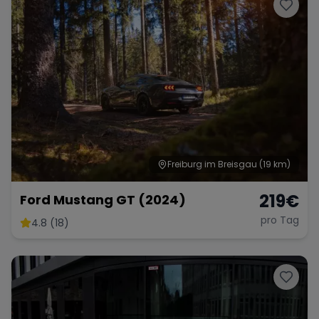
Porsche
Lamborghini
Ferrari
Wann
Zeitraum wählen
McLaren
Ford
Jaguar
Tesla
Chevrolet
Dodge
Freiburg im Breisgau
(19 km)
219
€
Ford Mustang GT (2024)
pro Tag
4.8 (18)
Bentley
Rolls Royce
Aston Martin
Bugatti
Lotus
Maserati