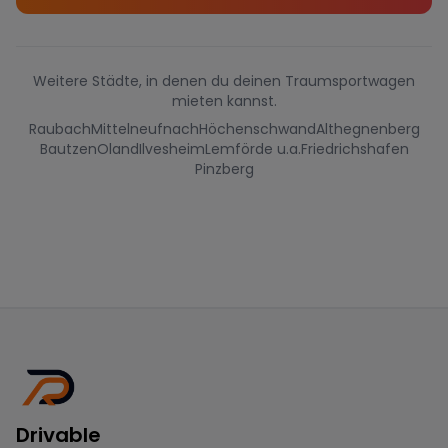
Weitere Städte, in denen du deinen Traumsportwagen
mieten kannst.
Raubach
Mittelneufnach
Höchenschwand
Althegnenberg
Bautzen
Oland
Ilvesheim
Lemförde u.a.
Friedrichshafen
Pinzberg
Drivable