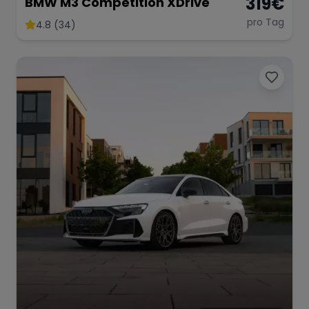
319
€
BMW M3 Competition XDrive
pro Tag
4.8 (34)
Range Rover
Corvette