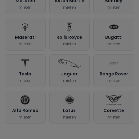
McLaren
Aston Martin
Bentley
mieten
mieten
mieten
Maserati
Rolls Royce
Bugatti
mieten
mieten
mieten
Tesla
Jaguar
Range Rover
mieten
mieten
mieten
Alfa Romeo
Lotus
Corvette
mieten
mieten
mieten