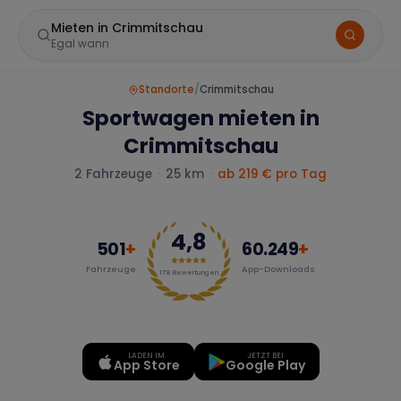
Mieten in Crimmitschau
Egal wann
Standorte
/
Crimmitschau
Sportwagen mieten in
Crimmitschau
2
Fahrzeuge
·
25 km
·
ab
219
€ pro Tag
4,8
Marke
501
+
60.249
+
Fahrzeuge
App-Downloads
178
Bewertungen
Mercedes
BMW
Audi
LADEN IM
JETZT BEI
App Store
Google Play