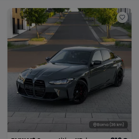
Porsche
Lamborghini
Ferrari
Wann
Zeitraum wählen
McLaren
Ford
Jaguar
Tesla
Chevrolet
Dodge
Bentley
Rolls Royce
Aston Martin
Borna
(36 km)
Bugatti
Lotus
Maserati