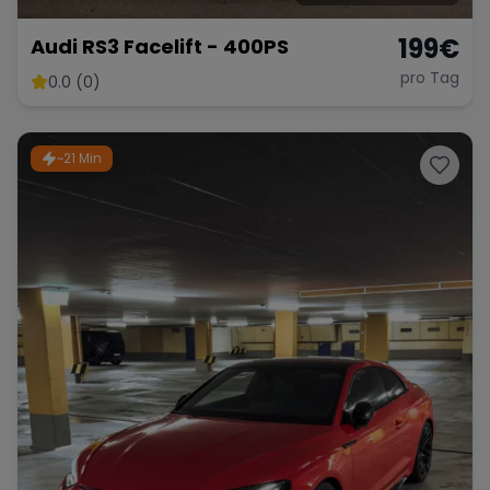
199
€
Audi RS3 Facelift - 400PS
pro Tag
0.0 (0)
~21 Min