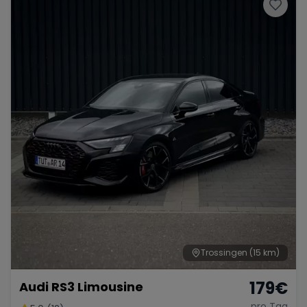
Porsche
Lamborghini
Ferrari
Wann
Zeitraum wählen
McLaren
Ford
Jaguar
Tesla
Chevrolet
Dodge
Bentley
Rolls Royce
Aston Martin
Trossingen
(15 km)
179
€
Audi RS3 Limousine
Bugatti
Lotus
Maserati
pro Tag