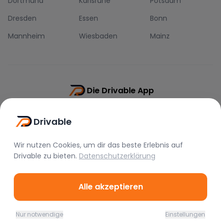
Dortmund
Karlsruhe
Potsdam
Dresden
Essen
Bonn
Mannheim
Wiesbaden
Mainz
Die Drivable App
Push-Benachrichtigungen
Drivable
Direkt-Chat
Schnellere Buchung
Wir nutzen Cookies, um dir das beste Erlebnis auf
Drivable
zu bieten.
Datenschutzerklärung
Alle akzeptieren
©
2026
Drivable.
Alle Rechte vorbehalten.
Nur notwendige
Einstellungen