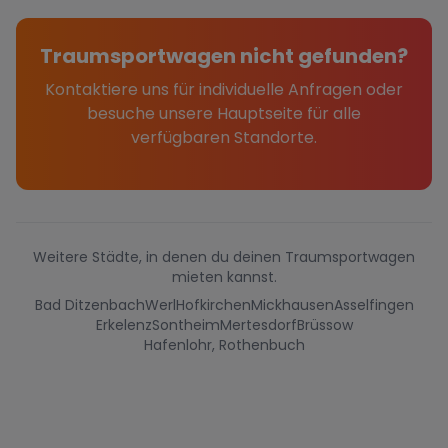
Traumsportwagen nicht gefunden?
Kontaktiere uns für individuelle Anfragen oder
besuche unsere Hauptseite für alle
verfügbaren Standorte.
Weitere Städte, in denen du deinen Traumsportwagen
mieten kannst.
Bad Ditzenbach
Werl
Hofkirchen
Mickhausen
Asselfingen
Erkelenz
Sontheim
Mertesdorf
Brüssow
Hafenlohr, Rothenbuch