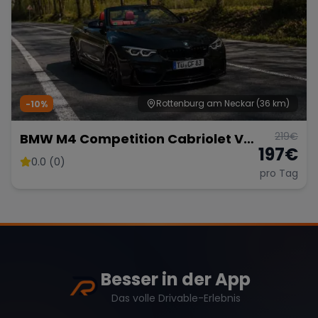
Rottenburg am Neckar
(36 km)
-10%
219
€
BMW M4 Competition Cabriolet Vor
197
€
Opf!!!
0.0 (0)
pro Tag
Besser in der App
Das volle Drivable-Erlebnis