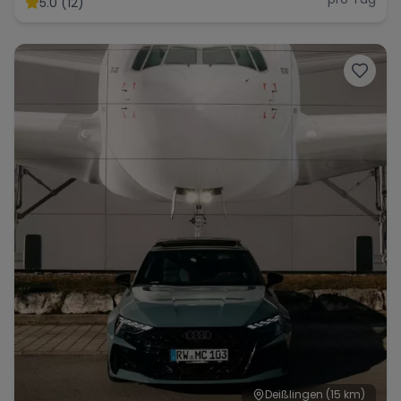
5.0 (12)
Range Rover
Corvette
Deißlingen
(15 km)