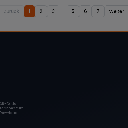
...
1
← Zurück
2
3
5
6
7
Weiter 
QR-Code
scannen zum
Download