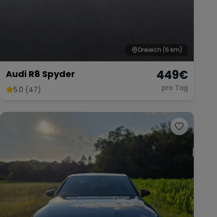
Dreieich
(6 km)
449
€
Audi R8 Spyder
pro Tag
5.0 (47)