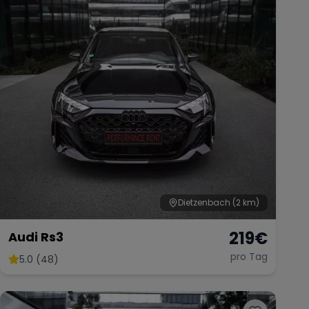
Dietzenbach
(2 km)
219
€
Audi Rs3
pro Tag
5.0 (48)