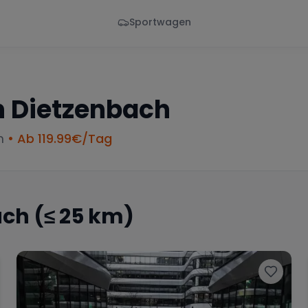
Sportwagen
Von - Bis
Marke
en
Wann
Alle Marken
n
Dietzenbach
m
• Ab
119.99
€/Tag
ach
(≤ 25 km)