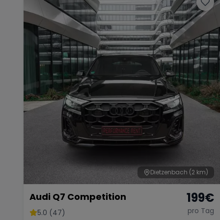
Dietzenbach
(2 km)
199
€
Audi Q7 Competition
pro Tag
5.0 (47)