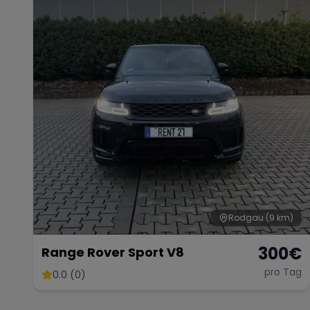
Rodgau
(9 km)
300
€
Range Rover Sport V8
pro Tag
0.0 (0)