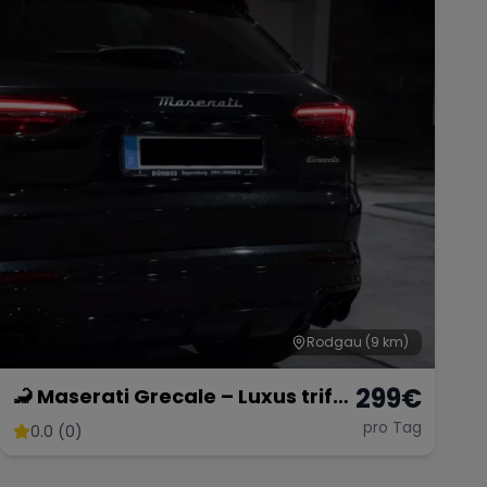
Rodgau
(9 km)
299
€
🦂 Maserati Grecale – Luxus trifft
Performance 🔥
pro Tag
0.0 (0)