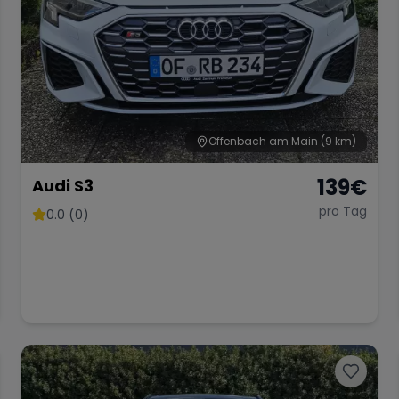
Offenbach am Main
(9 km)
139
€
Audi S3
pro Tag
0.0 (0)