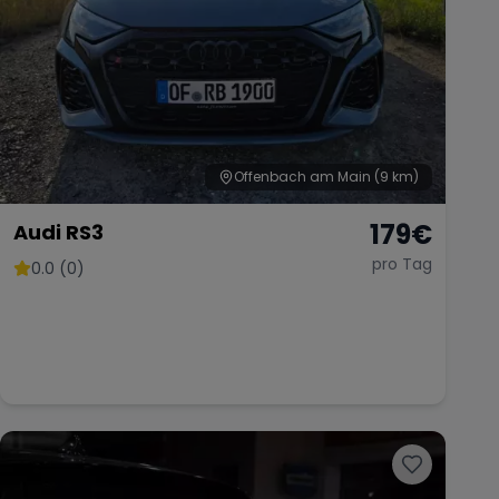
Offenbach am Main
(9 km)
179
€
Audi RS3
pro Tag
0.0 (0)