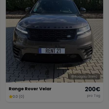
Rodgau
(9 km)
200
€
Range Rover Velar
pro Tag
0.0 (0)