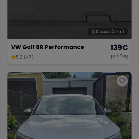
Dreieich
(6 km)
139
€
VW Golf 8R Performance
pro Tag
5.0 (47)