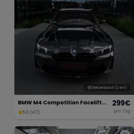
Dietzenbach
(2 km)
299
€
BMW M4 Competition Facelift
xDrive
pro Tag
5.0 (47)