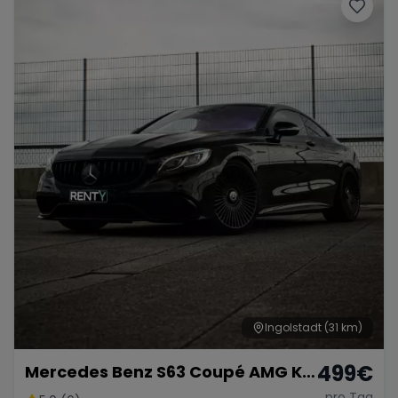
Porsche
Lamborghini
Ferrari
Wann
Zeitraum wählen
McLaren
Ford
Jaguar
Tesla
Chevrolet
Dodge
Bentley
Rolls Royce
Aston Martin
Ingolstadt
(31 km)
499
€
Mercedes Benz S63 Coupé AMG KM
Bugatti
Lotus
Maserati
FREI
pro Tag