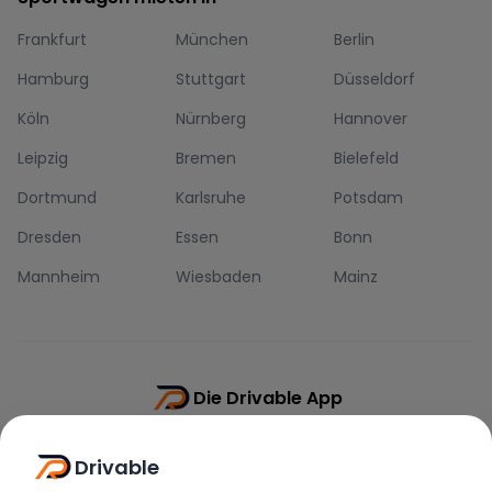
Frankfurt
München
Berlin
Hamburg
Stuttgart
Düsseldorf
Köln
Nürnberg
Hannover
Leipzig
Bremen
Bielefeld
Dortmund
Karlsruhe
Potsdam
Dresden
Essen
Bonn
Mannheim
Wiesbaden
Mainz
Die Drivable App
Push-Benachrichtigungen
Drivable
Direkt-Chat
Schnellere Buchung