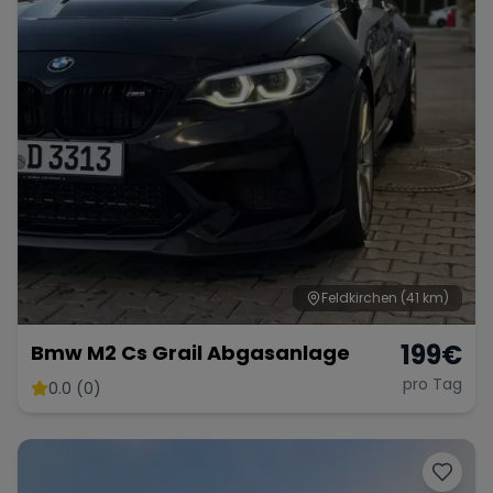
Range Rover
Corvette
Feldkirchen
(41 km)
199
€
Bmw M2 Cs Grail Abgasanlage
pro Tag
0.0 (0)