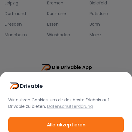
Leipzig
Bremen
Bielefeld
Dortmund
Karlsruhe
Potsdam
Dresden
Essen
Bonn
Mannheim
Wiesbaden
Mainz
Die Drivable App
Push-Benachrichtigungen
Drivable
Direkt-Chat
Schnellere Buchung
Wir nutzen Cookies, um dir das beste Erlebnis auf
Drivable
zu bieten.
Datenschutzerklärung
Alle akzeptieren