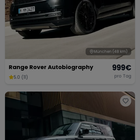
München
(48 km)
999
€
Range Rover Autobiography
pro Tag
5.0 (11)