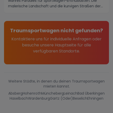
wahres Paradies für Sportwagen-Enthusiasten. Die
malerische Landschaft und die kurvigen Straßen der
Umge...
Traumsportwagen nicht gefunden?
Kontaktiere uns für individuelle Anfragen oder
besuche unsere Hauptseite für alle
verfügbaren Standorte.
Weitere Städte, in denen du deinen Traumsportwagen
mieten kannst.
Absberg
Hohenroth
Müncheberg
Leinach
Bad Überkingen
Haselbach
Wardenburg
Gartz (Oder)
Beselich
Ehningen