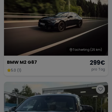
Porsche
Lamborghini
Ferrari
Wann
Zeitraum wählen
McLaren
Ford
Jaguar
Tacherting
(25 km)
Tesla
Chevrolet
Dodge
299
€
BMW M2 G87
pro Tag
5.0 (1)
Bentley
Rolls Royce
Aston Martin
Bugatti
Lotus
Maserati