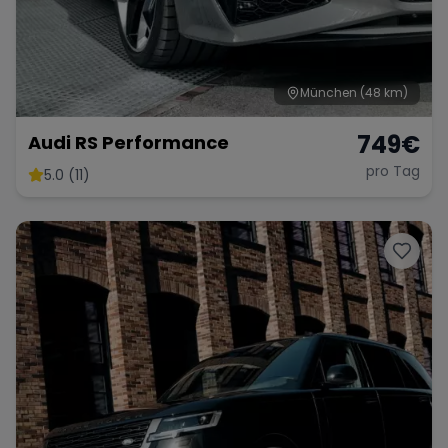
München
(48 km)
749
€
Audi RS Performance
pro Tag
5.0 (11)