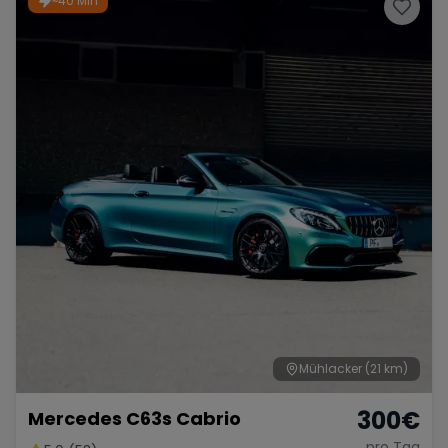
~40 Min
Porsche
Lamborghini
Ferrari
Wann
Zeitraum wählen
McLaren
Ford
Jaguar
Tesla
Chevrolet
Dodge
Bentley
Rolls Royce
Aston Martin
Mühlacker
(21 km)
300
€
Mercedes C63s Cabrio
Bugatti
Lotus
Maserati
pro Tag