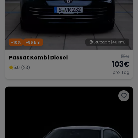
Stuttgart
(40 km)
-10%
+
55
km
115
€
Passat Kombi Diesel
103
€
5.0 (23)
pro Tag