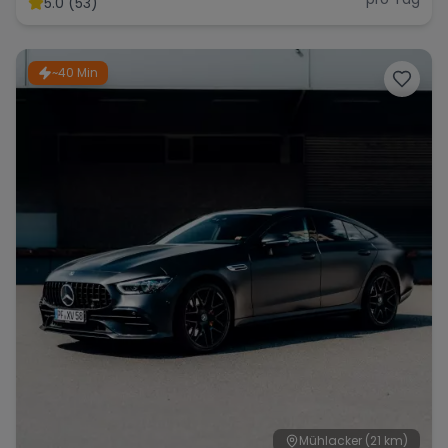
5.0 (53)
~40 Min
Range Rover
Corvette
Mühlacker
(21 km)