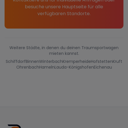
besuche unsere Hauptseite für alle
verfügbaren Standorte.
Weitere Städte, in denen du deinen Traumsportwagen
mieten kannst.
Schiffdorf
Binnen
Winterbach
Kremperheide
Hofstetten
Kruft
Ohrenbach
Hameln
Lauda-Königshofen
Eichenau