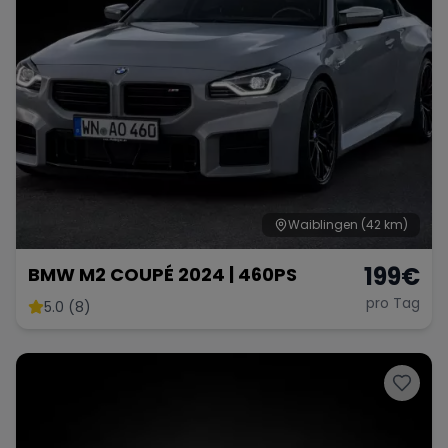
Waiblingen
(42 km)
199
€
BMW M2 COUPÉ 2024 | 460PS
pro Tag
5.0 (8)