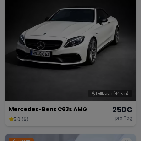
Fellbach
(44 km)
250
€
Mercedes-Benz C63s AMG
pro Tag
5.0 (6)