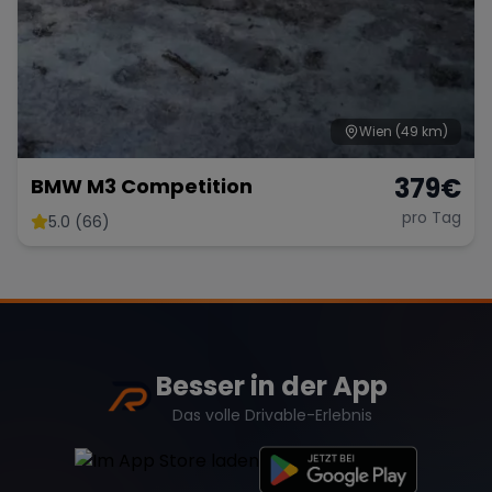
Wien
(49 km)
379
€
BMW M3 Competition
pro Tag
5.0 (66)
Besser in der App
Das volle Drivable-Erlebnis