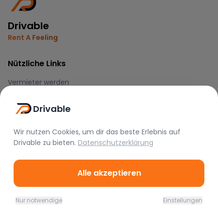
Drivable
Rent A Feeling
Nützliche Links
Vermieter werden
FAQ
Drivable
Instagram
TikTok
Wir nutzen Cookies, um dir das beste Erlebnis auf
Drivable
zu bieten.
Datenschutzerklärung
Rechtliches
Nutzungsbedingungen
Alle akzeptieren
Datenschutz
Impressum
Nur notwendige
Einstellungen
Home
Favoriten
Mieten
Chat
Profil