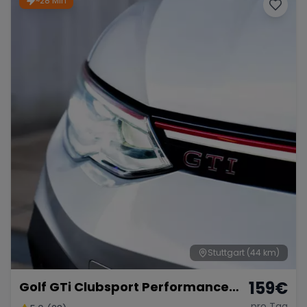
~28 Min
Stuttgart
(44 km)
159
€
Golf GTi Clubsport Performance
Paket
pro Tag