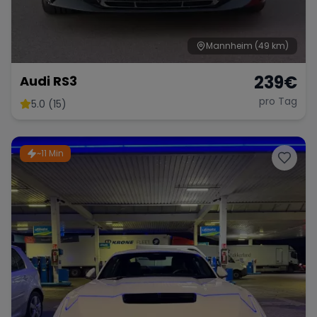
Mannheim
(49 km)
239
€
Audi RS3
pro Tag
5.0 (15)
~11 Min