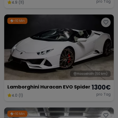
pro Tag
4.9 (11)
~10 Min
Hasselroth
(50 km)
1300
€
Lamborghini Huracan EVO Spider
pro Tag
4.0 (1)
~10 Min