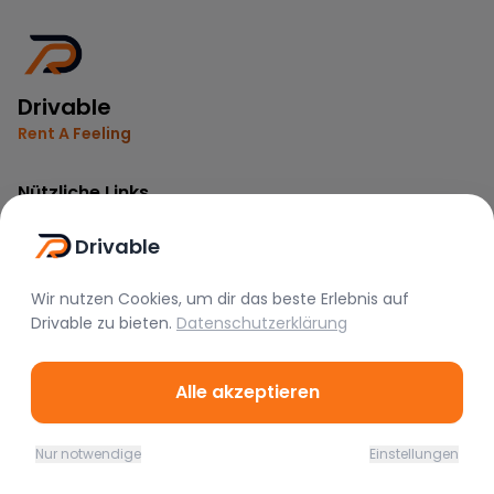
Drivable
Rent A Feeling
Nützliche Links
Vermieter werden
Drivable
FAQ
Instagram
Wir nutzen Cookies, um dir das beste Erlebnis auf
Drivable
zu bieten.
Datenschutzerklärung
TikTok
Rechtliches
Alle akzeptieren
Nutzungsbedingungen
Nur notwendige
Einstellungen
Datenschutz
Home
Favoriten
Mieten
Chat
Profil
Impressum