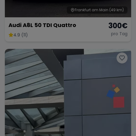
Frankfurt am Main
(49 km)
300
€
Audi A8L 50 TDI Quattro
pro Tag
4.9 (11)