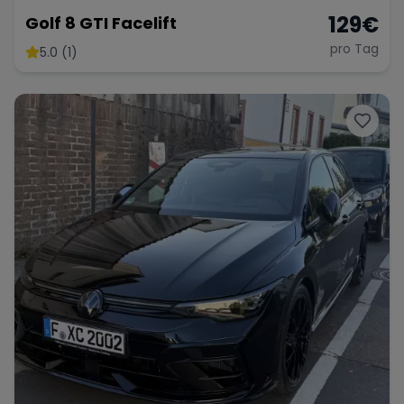
129
€
Golf 8 GTI Facelift
pro Tag
5.0 (1)