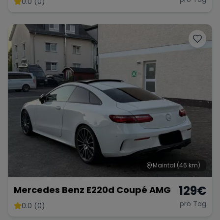
0.0 (0)
Range Rover
Corvette
Maintal
(46 km)
129
€
Mercedes Benz E220d Coupé AMG
pro Tag
0.0 (0)