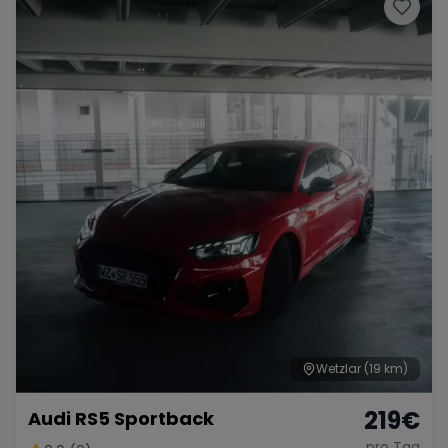
Porsche
Lamborghini
Ferrari
Wann
Zeitraum wählen
McLaren
Ford
Jaguar
Tesla
Chevrolet
Dodge
Bentley
Rolls Royce
Aston Martin
Wetzlar
(19 km)
219
€
Audi RS5 Sportback
Bugatti
Lotus
Maserati
pro Tag