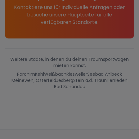
Kontaktiere uns für individuelle Anfragen oder
besuche unsere Hauptseite für alle
verfügbaren Standorte.
Weitere Städte, in denen du deinen Traumsportwagen
mieten kannst.
Parchim
Kehl
Weißbach
Riesweiler
Seebad Ahlbeck
Meineweh, Osterfeld
Jesberg
Stein a.d. Traun
Illerrieden
Bad Schandau