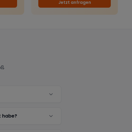
Jetzt anfragen
oß
t habe?