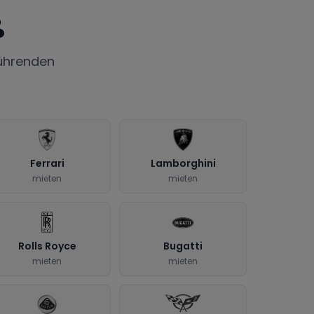
ß
ührenden
Ferrari
Lamborghini
mieten
mieten
Rolls Royce
Bugatti
mieten
mieten