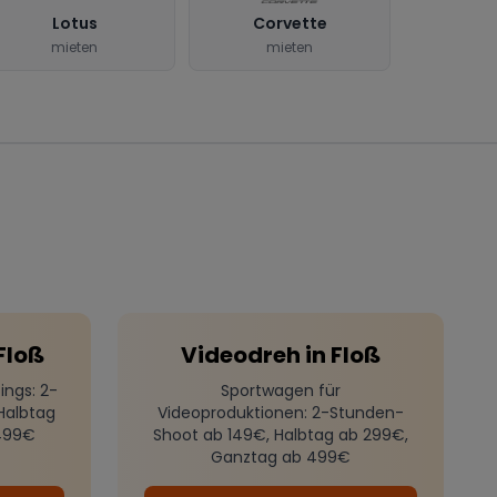
Lotus
Corvette
mieten
mieten
Floß
Videodreh
in
Floß
ings
: 2-
Sportwagen für
Halbtag
Videoproduktionen
: 2-Stunden-
499€
Shoot ab 149€, Halbtag ab 299€,
Ganztag ab 499€