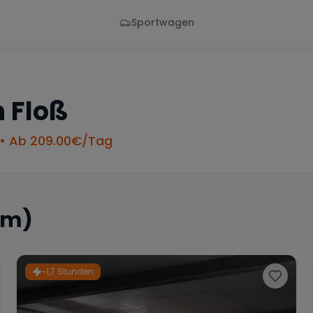
Sportwagen
Von - Bis
Marke
en
Wann
Alle Marken
n
Floß
• Ab
209.00
€/Tag
km)
~1,7 Stunden