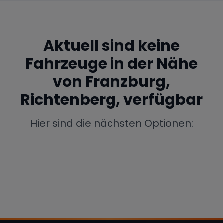
Porsche
Lamborghini
Ferrari
Wann
Aktuell sind keine
Zeitraum wählen
Fahrzeuge in der Nähe
McLaren
Ford
Jaguar
von
Franzburg,
Richtenberg,
verfügbar
Tesla
Chevrolet
Dodge
Hier sind die nächsten Optionen:
Bentley
Rolls Royce
Aston Martin
Bugatti
Lotus
Maserati