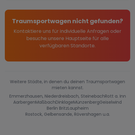
Traumsportwagen nicht gefunden?
Kontaktiere uns für individuelle Anfragen oder
besuche unsere Hauptseite für alle
verfügbaren Standorte.
Weitere Städte, in denen du deinen Traumsportwagen
mieten kannst.
Emmerzhausen, Niederdreisbach, Steinebach
Rott a. Inn
Aarbergen
Maßbach
Dinklage
Münzenberg
Geiselwind
Berlin Britz
Laupheim
Rostock, Gelbensande, Rövershagen u.a.