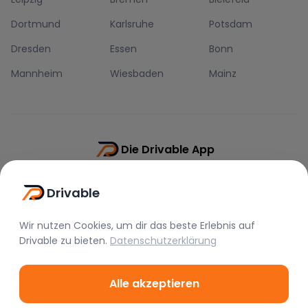
Dortmund
Karlsruhe
Potsdam
Dresden
Essen
Bonn
Mannheim
Wiesbaden
Mainz
Die Drivable App
Push-Benachrichtigungen
Drivable
Direkt-Chat
Schnellere Buchung
Wir nutzen Cookies, um dir das beste Erlebnis auf
Drivable
zu bieten.
Datenschutzerklärung
Alle akzeptieren
©
2026
Drivable.
Alle Rechte vorbehalten.