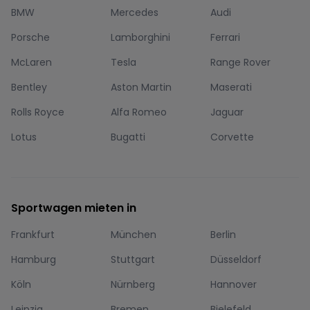
BMW
Mercedes
Audi
Porsche
Lamborghini
Ferrari
McLaren
Tesla
Range Rover
Bentley
Aston Martin
Maserati
Rolls Royce
Alfa Romeo
Jaguar
Lotus
Bugatti
Corvette
Sportwagen mieten in
Frankfurt
München
Berlin
Hamburg
Stuttgart
Düsseldorf
Köln
Nürnberg
Hannover
Leipzig
Bremen
Bielefeld