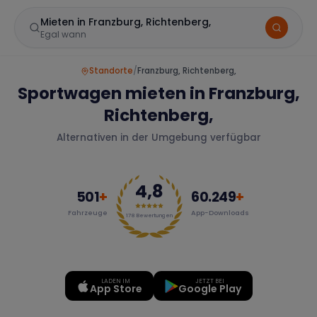
Mieten in Franzburg, Richtenberg,
Egal wann
Standorte
/
Franzburg, Richtenberg,
Sportwagen mieten in Franzburg,
Richtenberg,
Alternativen in der Umgebung verfügbar
4,8
Marke
501
+
60.249
+
Fahrzeuge
App-Downloads
178
Bewertungen
Mercedes
BMW
Audi
LADEN IM
JETZT BEI
App Store
Google Play