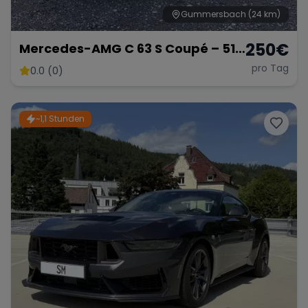
Gummersbach
(24 km)
250
€
Mercedes-AMG C 63 S Coupé – 510
PS V8 Biturbo
pro Tag
0.0 (0)
~1,1 Stunden