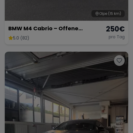
Olpe
(15 km)
250
€
BMW M4 Cabrio – Offene
Fahrfreude mit 431 PS
pro Tag
5.0 (82)