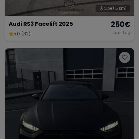
Olpe
(15 km)
250
€
Audi RS3 Facelift 2025
pro Tag
5.0 (82)