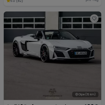
5.0 (82)
Range Rover
Corvette
Olpe
(15 km)