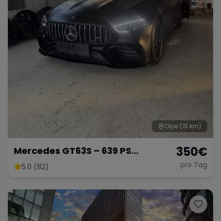
Olpe
(15 km)
350
€
Mercedes GT63S – 639 PS
Luxussportwagen
pro Tag
5.0 (82)