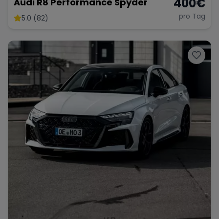
400
€
Audi R8 Performance Spyder
pro Tag
5.0 (82)