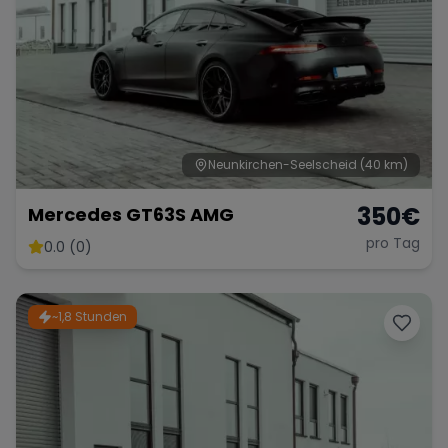
Neunkirchen-Seelscheid
(40 km)
350
€
Mercedes GT63S AMG
pro Tag
0.0 (0)
~1,8 Stunden