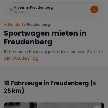
Mieten in Freudenberg
Egal wann
Standorte
/
Freudenberg
Sportwagen mieten in
Freudenberg
18
Premium Fahrzeuge im Umkreis von 25 km
•
Ab
170.00
€/Tag
Marke
18
Fahrzeuge in
Freudenberg
(≤
25 km)
Mercedes
BMW
Audi