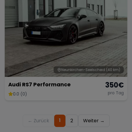
Neunkirchen-Seelscheid
(40 km)
350
€
Audi RS7 Performance
pro Tag
0.0 (0)
1
← Zurück
2
Weiter →