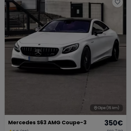
Porsche
Lamborghini
Ferrari
Wann
Zeitraum wählen
McLaren
Ford
Jaguar
Tesla
Chevrolet
Dodge
Bentley
Rolls Royce
Aston Martin
Olpe
(15 km)
350
€
Mercedes S63 AMG Coupe-3
Bugatti
Lotus
Maserati
pro Tag