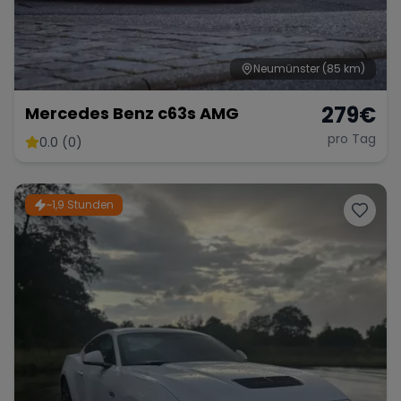
Neumünster
(85 km)
Range Rover
Corvette
279
€
Mercedes Benz c63s AMG
pro Tag
0.0 (0)
~1,9 Stunden