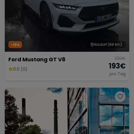
Kisdorf
(88 km)
-19%
239
€
Ford Mustang GT V8
193
€
0.0 (0)
pro Tag