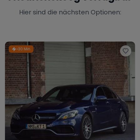
Porsche
Lamborghini
Ferrari
Hier sind die nächsten Optionen:
Wann
Zeitraum wählen
McLaren
Ford
Jaguar
~30 Min
Tesla
Chevrolet
Dodge
Bentley
Rolls Royce
Aston Martin
Bugatti
Lotus
Maserati