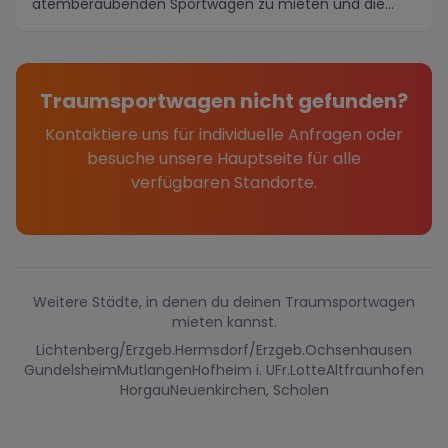
atemberaubenden Sportwagen zu mieten und die
Straßen der Regi...
Traumsportwagen nicht gefunden?
Kontaktiere uns für individuelle Anfragen oder
besuche unsere Hauptseite für alle
verfügbaren Standorte.
Weitere Städte, in denen du deinen Traumsportwagen
mieten kannst.
Lichtenberg/Erzgeb.
Hermsdorf/Erzgeb.
Ochsenhausen
Gundelsheim
Mutlangen
Hofheim i. UFr.
Lotte
Altfraunhofen
Horgau
Neuenkirchen, Scholen