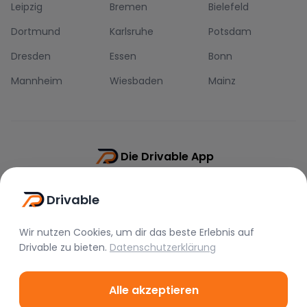
Leipzig
Bremen
Bielefeld
Dortmund
Karlsruhe
Potsdam
Dresden
Essen
Bonn
Mannheim
Wiesbaden
Mainz
Die Drivable App
Push-Benachrichtigungen
Drivable
Direkt-Chat
Schnellere Buchung
Wir nutzen Cookies, um dir das beste Erlebnis auf
Drivable
zu bieten.
Datenschutzerklärung
Alle akzeptieren