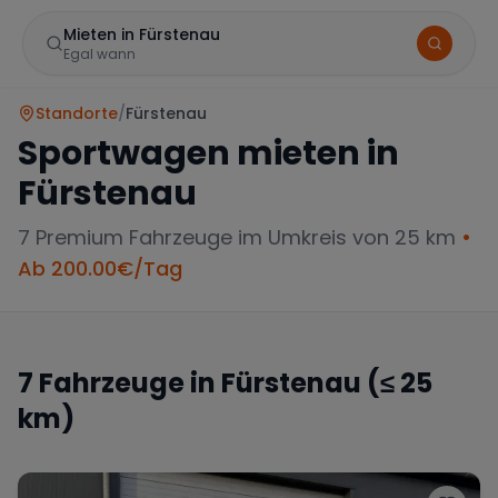
Mieten in Fürstenau
Egal wann
Standorte
/
Fürstenau
Sportwagen mieten in
Fürstenau
7
Premium Fahrzeuge im Umkreis von 25 km
•
Ab
200.00
€/Tag
Marke
7
Fahrzeuge in
Fürstenau
(≤ 25
km)
Mercedes
BMW
Audi