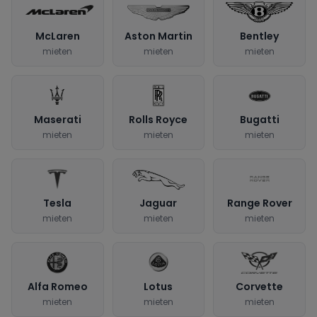
McLaren
Aston Martin
Bentley
mieten
mieten
mieten
Maserati
Rolls Royce
Bugatti
mieten
mieten
mieten
Tesla
Jaguar
Range Rover
mieten
mieten
mieten
Alfa Romeo
Lotus
Corvette
mieten
mieten
mieten