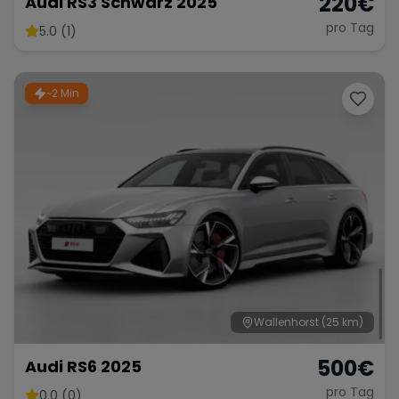
220
€
Audi RS3 Schwarz 2025
pro Tag
5.0 (1)
~2 Min
Wallenhorst
(25 km)
500
€
Audi RS6 2025
pro Tag
0.0 (0)