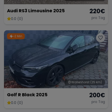
220
€
Audi RS3 Limousine 2025
pro Tag
0.0 (0)
~2 Min
Wallenhorst
(25 km)
200
€
Golf R Black 2025
pro Tag
0.0 (0)