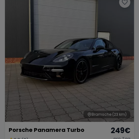
Porsche
Lamborghini
Ferrari
Wann
Zeitraum wählen
McLaren
Ford
Jaguar
Tesla
Chevrolet
Dodge
Bentley
Rolls Royce
Aston Martin
Bramsche
(23 km)
249
€
Porsche Panamera Turbo
Bugatti
Lotus
Maserati
pro Tag