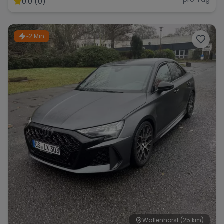
0.0 (0)
~2 Min
Range Rover
Corvette
Wallenhorst
(25 km)