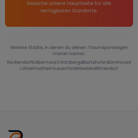
besuche unsere Hauptseite für alle
verfügbaren Standorte.
Weitere Städte, in denen du deinen Traumsportwagen
mieten kannst.
Reckendorf
Kolbermoor
Crinitzberg
Albertshofen
Börnhöved
Lohne
Friolzheim
Lauenförde
Seeland
Nittendorf