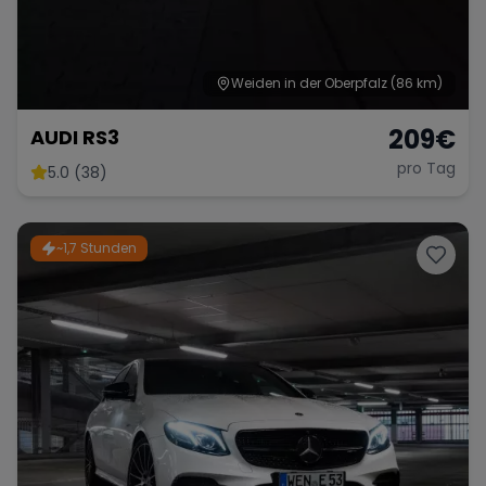
Weiden in der Oberpfalz
(86 km)
Range Rover
Corvette
209
€
AUDI RS3
pro Tag
5.0 (38)
~1,7 Stunden