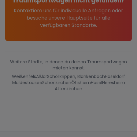
Traumsportwagen nicht gefunden?
Kontaktiere uns für individuelle Anfragen oder
besuche unsere Hauptseite für alle
verfügbaren Standorte.
Weitere Städte, in denen du deinen Traumsportwagen
mieten kannst.
Weißenfels
Aßlar
Schöllkrippen, Blankenbach
Haseldorf
Muldestausee
Schönkirchen
Ötisheim
Hasel
Neresheim
Attenkirchen