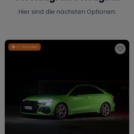
Porsche
Lamborghini
Ferrari
Hier sind die nächsten Optionen:
Wann
Zeitraum wählen
McLaren
Ford
Jaguar
~1,7 Stunden
Tesla
Chevrolet
Dodge
Bentley
Rolls Royce
Aston Martin
Bugatti
Lotus
Maserati