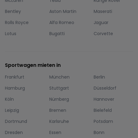
McLaren
Tesla
Range Rover
Bentley
Aston Martin
Maserati
Rolls Royce
Alfa Romeo
Jaguar
Lotus
Bugatti
Corvette
Sportwagen mieten in
Frankfurt
München
Berlin
Hamburg
Stuttgart
Düsseldorf
Köln
Nürnberg
Hannover
Leipzig
Bremen
Bielefeld
Dortmund
Karlsruhe
Potsdam
Dresden
Essen
Bonn