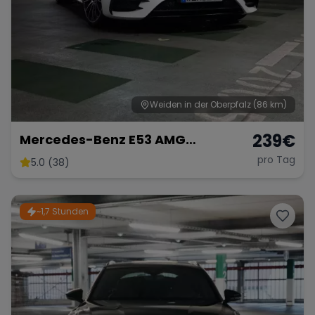
Weiden in der Oberpfalz
(86 km)
239
€
Mercedes-Benz E53 AMG
Performance
pro Tag
5.0 (38)
~1,7 Stunden