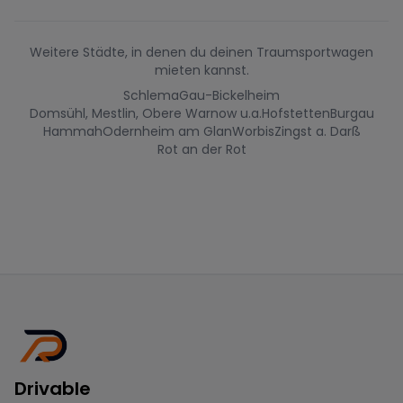
Weitere Städte, in denen du deinen Traumsportwagen
mieten kannst.
Schlema
Gau-Bickelheim
Domsühl, Mestlin, Obere Warnow u.a.
Hofstetten
Burgau
Hammah
Odernheim am Glan
Worbis
Zingst a. Darß
Rot an der Rot
Drivable