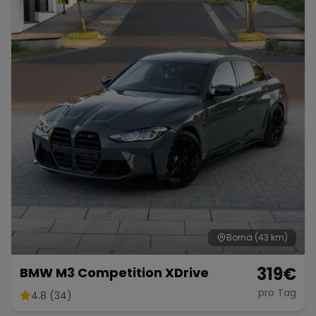
Porsche
Lamborghini
Ferrari
Wann
Zeitraum wählen
McLaren
Ford
Jaguar
Tesla
Chevrolet
Dodge
Bentley
Rolls Royce
Aston Martin
Borna
(43 km)
319
€
BMW M3 Competition XDrive
pro Tag
4.8 (34)
Bugatti
Lotus
Maserati