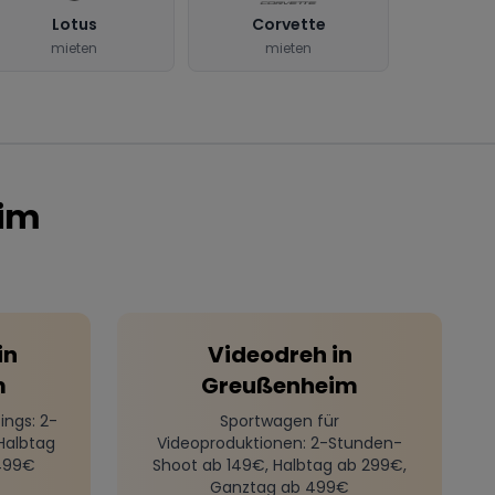
Lotus
Corvette
mieten
mieten
im
in
Videodreh
in
m
Greußenheim
ings
: 2-
Sportwagen für
Halbtag
Videoproduktionen
: 2-Stunden-
499€
Shoot ab 149€, Halbtag ab 299€,
Ganztag ab 499€