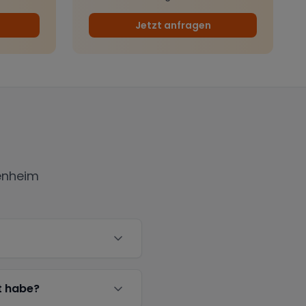
Jetzt anfragen
enheim
t habe?