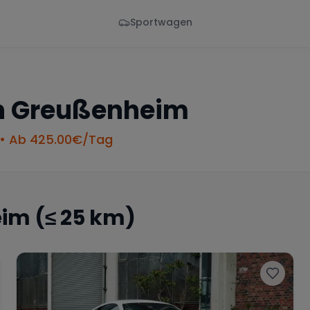
Sportwagen
Von - Bis
Marke
en
Wann
Alle Marken
n
Greußenheim
• Ab
425.00
€/Tag
eim
(≤ 25 km)