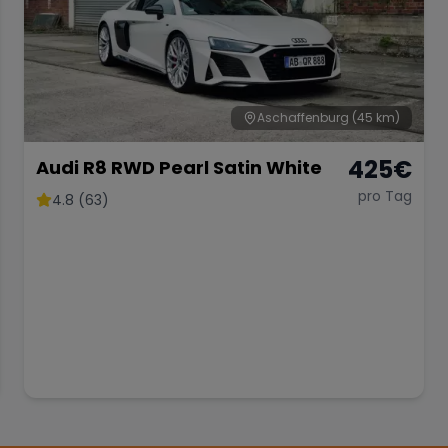
Aschaffenburg
(45 km)
425
€
Audi R8 RWD Pearl Satin White
pro Tag
4.8 (63)