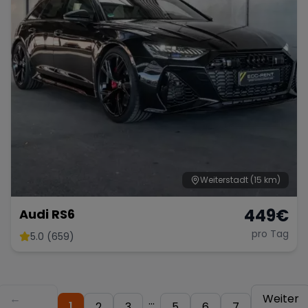
Weiterstadt
(15 km)
449
€
Audi RS6
pro Tag
5.0 (659)
←
Weiter
...
1
2
3
5
6
7