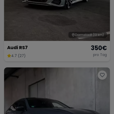
Darmstadt
(13 km)
350
€
Audi RS7
pro Tag
4.7 (27)