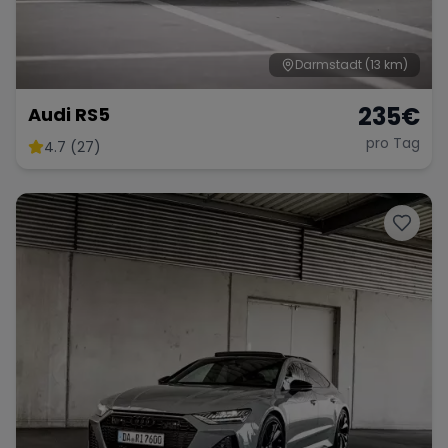
Darmstadt
(13 km)
235
€
Audi RS5
pro Tag
4.7 (27)