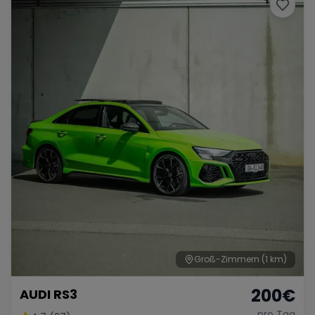
Porsche
Lamborghini
Ferrari
Wann
Zeitraum wählen
McLaren
Ford
Jaguar
Tesla
Chevrolet
Dodge
Bentley
Rolls Royce
Aston Martin
Groß-Zimmern
(1 km)
200
€
AUDI RS3
Bugatti
Lotus
Maserati
pro Tag