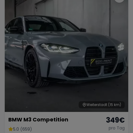
Weiterstadt
(15 km)
349
€
BMW M3 Competition
pro Tag
5.0 (659)