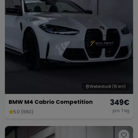
Weiterstadt
(15 km)
349
€
BMW M4 Cabrio Competition
pro Tag
5.0 (660)