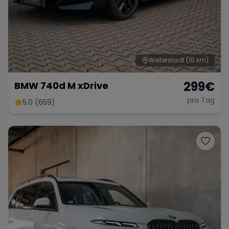
Weiterstadt
(15 km)
299
€
BMW 740d M xDrive
pro Tag
5.0 (659)