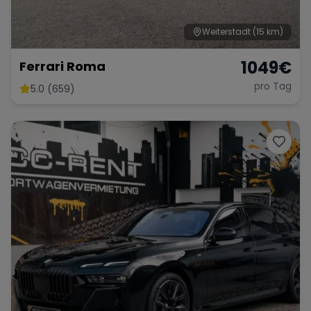
Weiterstadt
(15 km)
1049
€
Ferrari Roma
pro Tag
5.0 (659)