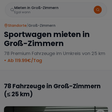
Mieten in Groß-Zimmern
Egal wann
Standorte
/
Groß-Zimmern
Sportwagen mieten in
Groß-Zimmern
78
Premium Fahrzeuge im Umkreis von 25 km
• Ab
119.99
€/Tag
Marke
78
Fahrzeuge in
Groß-Zimmern
(≤ 25 km)
Mercedes
BMW
Audi