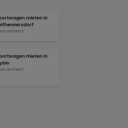
portwagen mieten in
eifhennersdorf
km entfernt
portwagen mieten in
ybin
km entfernt