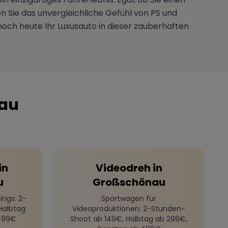
n Sie das unvergleichliche Gefühl von PS und
ch heute Ihr Luxusauto in dieser zauberhaften
au
in
Videodreh
in
u
Großschönau
ings
: 2-
Sportwagen für
Halbtag
Videoproduktionen
: 2-Stunden-
499€
Shoot ab 149€, Halbtag ab 299€,