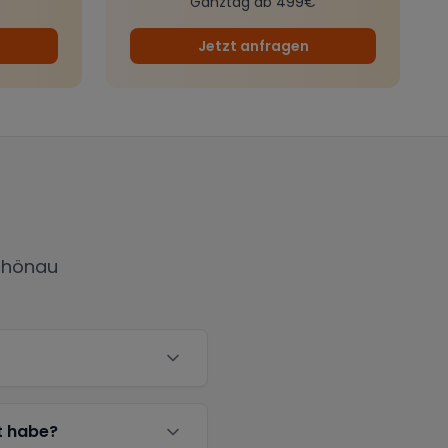
Ganztag ab 499€
Jetzt anfragen
chönau
t habe?