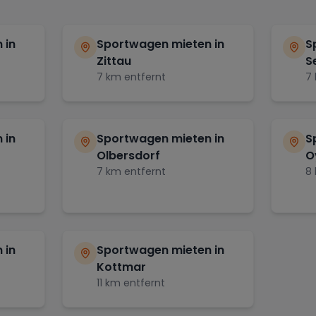
 in
Sportwagen mieten in
S
Zittau
S
7
km entfernt
7
 in
Sportwagen mieten in
S
Olbersdorf
O
7
km entfernt
8
 in
Sportwagen mieten in
Kottmar
11
km entfernt