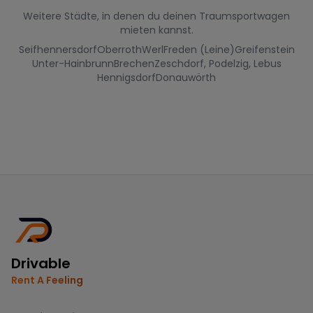
Weitere Städte, in denen du deinen Traumsportwagen
mieten kannst.
Seifhennersdorf
Oberroth
Werl
Freden (Leine)
Greifenstein
Unter-Hainbrunn
Brechen
Zeschdorf, Podelzig, Lebus
Hennigsdorf
Donauwörth
Drivable
Rent A Feeling