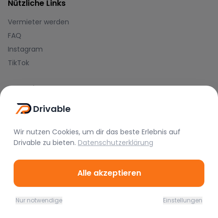
Nützliche Links
Vermieter werden
FAQ
Instagram
TikTok
Rechtliches
Nutzungsbedingungen
Drivable
Datenschutz
Wir nutzen Cookies, um dir das beste Erlebnis auf
Impressum
Drivable
zu bieten.
Datenschutzerklärung
Blog
Alle akzeptieren
Journal
Hilfe-Center
Nur notwendige
Einstellungen
Home
Favoriten
Mieten
Chat
Profil