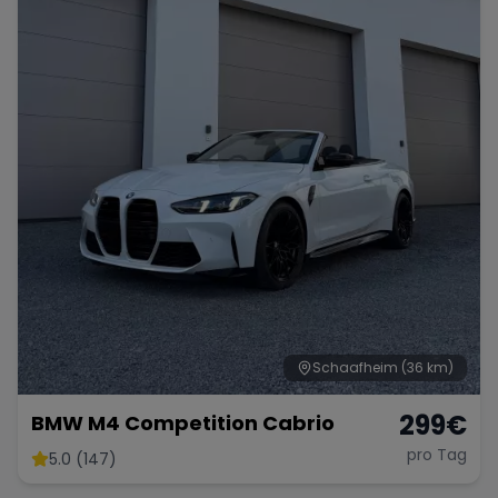
Schaafheim
(36 km)
299
€
BMW M4 Competition Cabrio
pro Tag
5.0 (147)