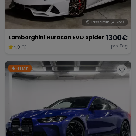
Hasselroth
(41 km)
1300
€
Lamborghini Huracan EVO Spider
pro Tag
4.0 (1)
~14 Min