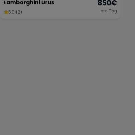
850
€
Lamborghini Urus
pro Tag
5.0 (2)