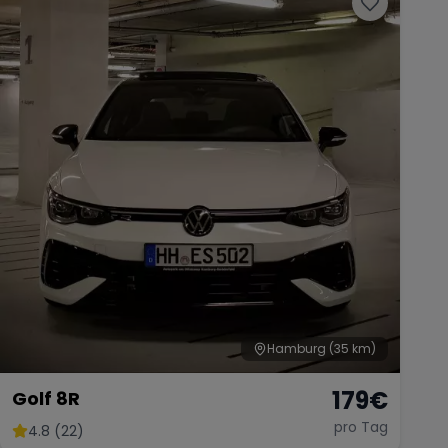
Hamburg
(35 km)
179
€
Golf 8R
pro Tag
4.8 (22)