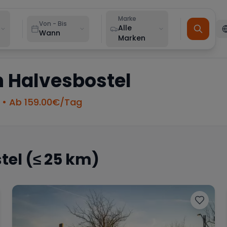
Marke
Von - Bis
Alle
Wann
Marken
n
Halvesbostel
• Ab
159.00
€/Tag
tel
(≤ 25 km)