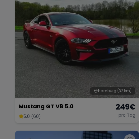
Hamburg
(32 km)
249
€
Mustang GT V8 5.0
pro Tag
5.0 (60)